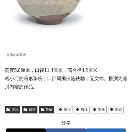
唐津皮鲸茶碗
高度5.8厘米，口径11.4厘米，高台径4.2厘米
略小巧的碗形茶碗，口部周围仅施铁釉，无文饰。推测为藤
川内窑的作品。
唐津
日本
茶碗
单词
唐津
陶器
陶瓷
分享