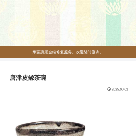
承蒙惠顾金继修复服务。欢迎随时垂询。
唐津皮鲸茶碗
2025.08.02