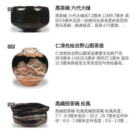
对较少。 带有绿色釉的经匣外容器极为罕
见...
黑茶碗 六代大樋
乐
黑茶碗 六代大樋高7.2厘米 口径9.7厘米 底
径3.6厘米这是一款模仿仙叟喜爱的造型的
黑乐茶碗，碗身较高，底座小巧紧致。内
侧口沿带有台阶，碗底清晰地刻有茶洼。
覆盖全身的厚重黑釉熔融均匀，局部透出
朱釉。此外，器身一侧饰有涡纹。腰部虽
有印章，...
仁清色绘吉野山图茶壶
仁清
仁清色绘吉野山图茶壶重要文化财产高
28.6厘米 口径10.5厘米 胴径27.1厘米 底径
11.5厘米静嘉堂文库其造型与色绘藤花图
茶壶、色绘月梅图茶壶基本相同，但颈部
根部环绕两道轆轤纹，肩部四方的耳柄略
向壶口方向倾斜。此外，从壶口至壶身下
缘覆...
黒織部茶碗 松風
日本
黒織部茶碗 松風黒織部茶碗 松風高度：
7.7 - 8.3厘米直径：10.2 - 15.7厘米足环外
径：6.0 - 7.0厘米足环高度：0.6 - 1.0厘米
这是一件著名的织部碗，据信是在庆长年
间美浓久次的故居窑中烧制的。虽然碗内
外几乎完全被...