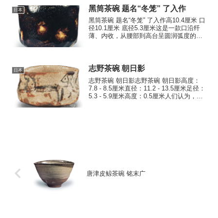
黑筒茶碗 题名“冬笼” 了入作
日本
黑筒茶碗 题名“冬笼” 了入作高10.4厘米 口
径10.1厘米 底径5.3厘米这是一款口沿纤
薄、内收，从腰部到高台呈圆润弧度的大
尺寸筒形茶碗。了入流的茶碗中，许多在
器形、釉色等方面都效仿了道入流的风
格，这款茶碗亦可视为其中之一。高台的
底面平...
志野茶碗 朝日影
日本
志野茶碗 朝日影志野茶碗 朝日影高度：
7.8 - 8.5厘米直径：11.2 - 13.5厘米足径：
5.3 - 5.9厘米高度：0.5厘米人们认为，这
件朝日影茶碗也是桃山时代美浓冈谷窑的
作品，该窑烧制了许多著名的古志烧作
品，包括宇贺垣、朝日影...
唐津皮鲸茶碗 铭末广