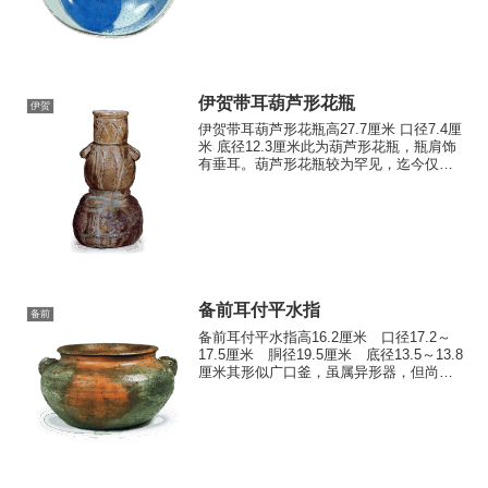
常见的月兔与波兔双重意象纹样。底足环
绕梳...
伊贺带耳葫芦形花瓶
伊贺
伊贺带耳葫芦形花瓶高27.7厘米 口径7.4厘
米 底径12.3厘米此为葫芦形花瓶，瓶肩饰
有垂耳。葫芦形花瓶较为罕见，迄今仅见
过四件。颈部环绕着清晰的桧垣纹，葫芦
形瓶身上下部饰有纵向筘痕。背面玻璃釉
呈现焦皮质感，正面则流淌着鲜艳的玻璃
釉彩，堪...
备前耳付平水指
备前
备前耳付平水指高16.2厘米 口径17.2～
17.5厘米 胴径19.5厘米 底径13.5～13.8
厘米其形似广口釜，虽属异形器，但尚有
二三件同类例证。胎土烧制柔润，窑变色
泽鲜明。肩部两侧耳形呈远山状颇为有
趣。松叶状窑印以笤帚刻法施作。应为
室...