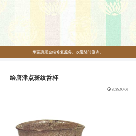
承蒙惠顾金继修复服务。欢迎随时垂询。
绘唐津点斑纹呑杯
2025.08.06