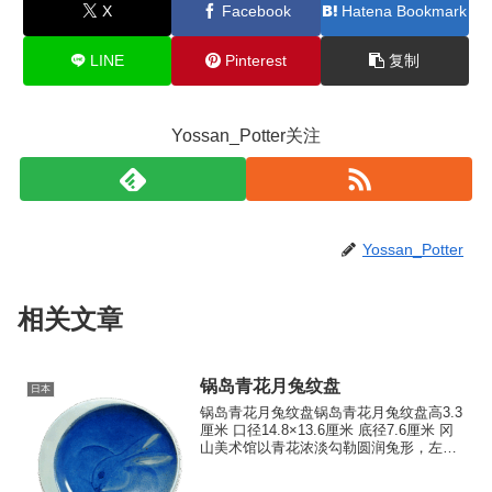
X
Facebook
Hatena Bookmark
LINE
Pinterest
复制
Yossan_Potter关注
Yossan_Potter
相关文章
锅岛青花月兔纹盘
日本
锅岛青花月兔纹盘锅岛青花月兔纹盘高3.3
厘米 口径14.8×13.6厘米 底径7.6厘米 冈
山美术馆以青花浓淡勾勒圆润兔形，左侧
留白处以意象化月亮为点睛之笔，尽显洒
脱雅致。器底饰以波涛纹，此为江户时期