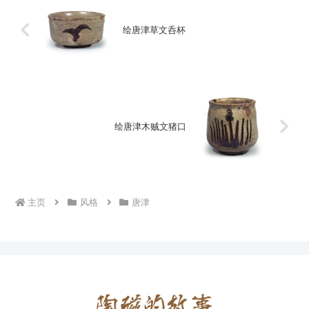
绘唐津草文呑杯
绘唐津木贼文猪口
主页
风格
唐津