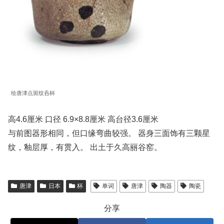
绘唐津点斑纹呑杯
高4.6厘米 口径 6.9×8.8厘米 高台径3.6厘米
与前图器形相同，但口缘弯曲较强。 器身三面饰有三颗星
纹，釉层厚，有贯入。 出土于久高丽谷窑。
唐津
日本
杯
单词
唐津
陶器
陶瓷
分享