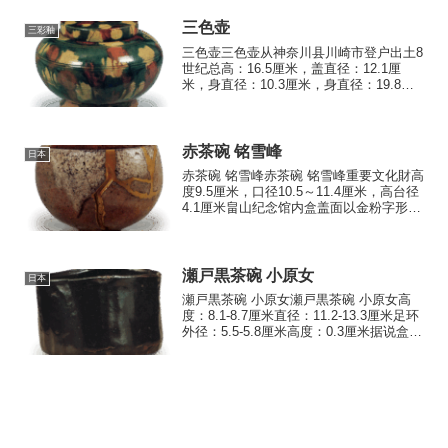
三色壶
三彩釉
三色壶三色壶从神奈川县川崎市登户出土8
世纪总高：16.5厘米，盖直径：12.1厘
米，身直径：10.3厘米，身直径：19.8厘
米，底直径：12.9厘米重要文化财产据说
这个瓮是在昭和初期从川崎市登户地区出
土的，并被带给了已故大师级画家小林，
当时...
赤茶碗 铭雪峰
日本
赤茶碗 铭雪峰赤茶碗 铭雪峰重要文化財高
度9.5厘米，口径10.5～11.4厘米，高台径
4.1厘米畠山纪念馆内盒盖面以金粉字形书
写“雪峰”二字，其笔迹具有光悦风格，因此
自古以来被视为光悦笔的共箱，但根据箱
子等细节推断，难以断定为光悦共箱。
原...
瀬戸黒茶碗 小原女
日本
瀬戸黒茶碗 小原女瀬戸黒茶碗 小原女高
度：8.1-8.7厘米直径：11.2-13.3厘米足环
外径：5.5-5.8厘米高度：0.3厘米据说盒盖
上用红色书写的“濑户黑小原女”字样是千宗
旦的作品，如果是这样，那么他命名此碗
时考虑到了“小原木”，因...