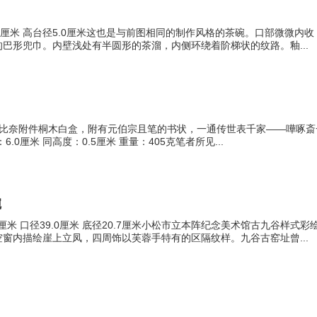
0.4厘米 高台径5.0厘米这也是与前图相同的制作风格的茶碗。口部微微
巴形兜巾。内壁浅处有半圆形的茶溜，内侧环绕着阶梯状的纹路。釉...
朝比奈附件桐木白盒，附有元伯宗且笔的书状，一通传世表千家——嘩啄斎一三
：6.0厘米 同高度：0.5厘米 重量：405克笔者所见...
碗
9厘米 口径39.0厘米 底径20.7厘米小松市立本阵纪念美术馆古九谷样
窗内描绘崖上立凤，四周饰以芙蓉手特有的区隔纹样。九谷古窑址曾...