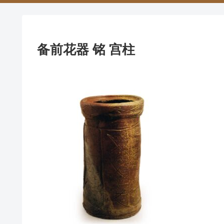
备前花器 铭 宫柱