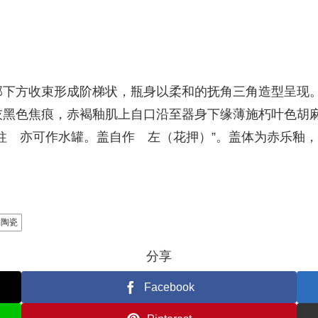
部下方收束形成阶梯状，瓶身以柔和的抚角三角造型呈现
黑色焦痕，赤褐釉肌上自口沿至器身下缘薄施朽叶色胡麻
柱 亦可作水罐。盖自作 左（花押）”。盖体为赤乐釉，
陶瓷
分享
Facebook