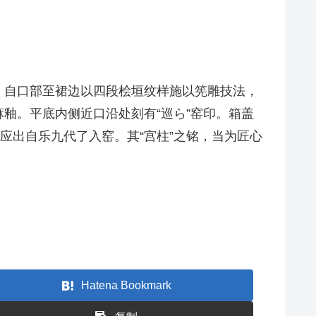
。自口部至裙边以四段桧垣纹样施以筅雕技法，
釉。平底内侧近口沿处刻有“巡ら”窑印。箱盖
应出自乐九代了入窑。其“宫柱”之铭，当为匠心
Hatena Bookmark