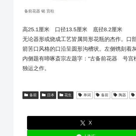
备前花器 铭 宫柱
高25.1厘米 口径13.5厘米 底径8.2厘米
无论器形或烧成工艺皆属筒形花瓶的杰作。口
箭筈口风格的口沿呈圆形沟槽状。左侧镌刻着灰
内侧题有啼啄斎宗左题字：“古备前花器 号宫
独运之作。
备前
日本
花生
单词
备前
陶器
X