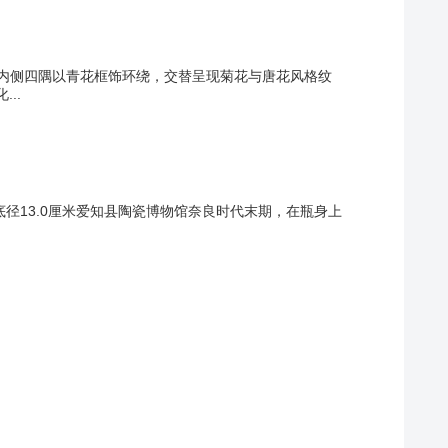
纹，内侧四隅以青花框饰环绕，交替呈现菊花与唐花风格纹
..
，底径13.0厘米爱知县陶瓷博物馆奈良时代末期，在瓶身上