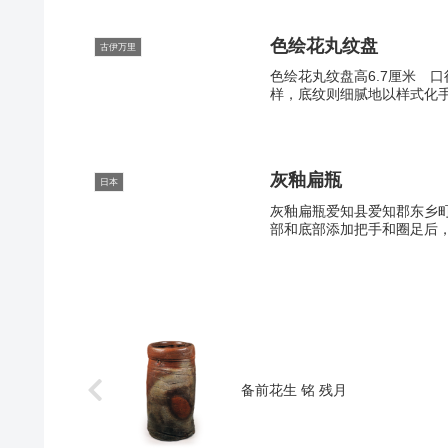
色绘花丸纹盘
古伊万里
色绘花丸纹盘高6.7厘米 
样，底纹则细腻地以样式化手
灰釉扁瓶
日本
灰釉扁瓶爱知县爱知郡东乡町桃
部和底部添加把手和圈足后，
备前花生 铭 残月