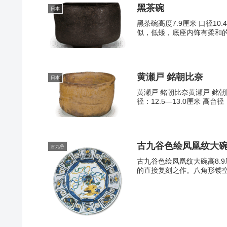
黑茶碗
日本
黑茶碗高度7.9厘米 口径1
似，低矮，底座内饰有柔和的
黄瀬戸 銘朝比奈
日本
黄瀬戸 銘朝比奈黄瀬戸 銘
径：12.5—13.0厘米 高台径
古九谷色绘凤凰纹大
古九谷
古九谷色绘凤凰纹大碗高8.
的直接复刻之作。八角形镂空