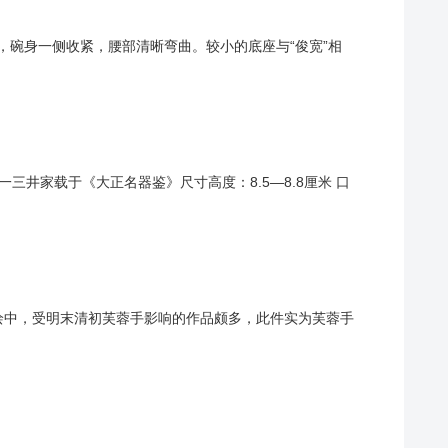
内收，碗身一侧收紧，腰部清晰弯曲。较小的底座与“俊宽”相
井家载于《大正名器鉴》尺寸高度：8.5—8.8厘米 口
式彩绘中，受明末清初芙蓉手影响的作品颇多，此件实为芙蓉手