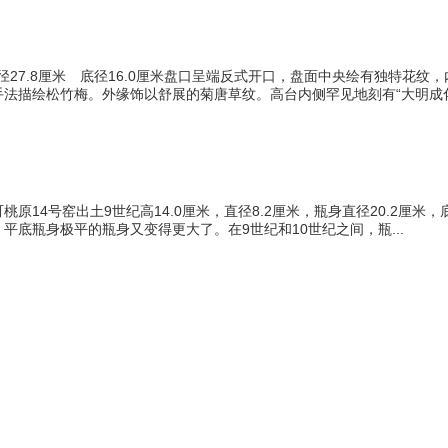
口径27.8厘米 底径16.0厘米盘口呈端反式开口，盘面中央绘有独特花
法描绘松竹梅。外缘饰以舒展的菊唐草纹。高台内侧罕见地刻有“大明成化.
原14号窑出土9世纪高14.0厘米，直径8.2厘米，瓶身直径20.2厘米
平底瓶身极平的瓶身又变得更大了。在9世纪和10世纪之间，瓶...