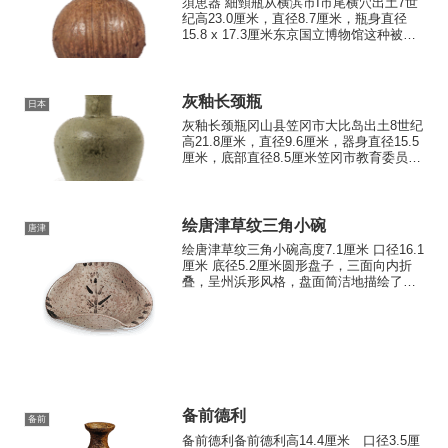
須恵器 細頸瓶从横滨市I市尾横穴出土7世
纪高23.0厘米，直径8.7厘米，瓶身直径
15.8 x 17.3厘米东京国立博物馆这种被称
为“窄颈瓶”的器皿，瓶身呈梨形，颈部细
长，是6世纪后半叶出现的一种新型容器，
是东海地区的特色。 制作方法是先在...
灰釉长颈瓶
日本
灰釉长颈瓶冈山县笠冈市大比岛出土8世纪
高21.8厘米，直径9.6厘米，器身直径15.5
厘米，底部直径8.5厘米笠冈市教育委员会
瓶身由细腻的灰色光泽粘土制成，在以水
为动力的陶轮上成型。下半部分通过刮削
成型。烧制过程非常精确，瓶口和部分瓶
身覆盖...
绘唐津草纹三角小碗
唐津
绘唐津草纹三角小碗高度7.1厘米 口径16.1
厘米 底径5.2厘米圆形盘子，三面向内折
叠，呈州浜形风格，盘面简洁地描绘了一
株草花。釉面略带粗糙，但整体造型优雅
的小碗。
备前德利
备前
备前德利备前德利高14.4厘米 口径3.5厘