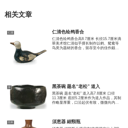
相关文章
仁清色绘鹀香合
仁清
仁清色绘鹀香合高8.7厘米 长径15.7厘米滴
翠美术馆仁清似乎擅长制作以鹤、鸳鸯等
鸟类为题材的香合，留存至今的佳作颇为
丰富。此香盒亦属其一，生动捕捉了鹀鸟
的可爱姿态。以赤色描绘喙部，白色头部
配以圆形黑瞳，其余羽毛以锈彩绘制，覆
以白釉。仅在喙...
黑茶碗 题名“老松” 道入
乐
黑茶碗 题名“老松” 道入高7.8厘米 口径
11.3厘米 底径5.2厘米作为道入作品，其制
作略显厚重，口沿起伏有致，微微向内收
拢。腰部虽稍欠圆润，但仍能窥见道入特
有的制作风格。碗身表面隐约带有平直的
倒角纹路。釉层稍厚且具光泽，但部分区
域明显...
須恵器 細頸瓶
日本