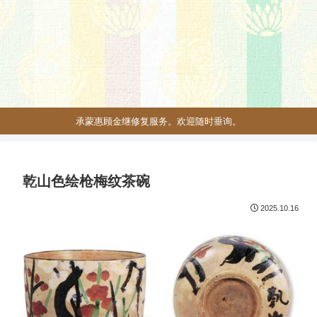
承蒙惠顾金继修复服务。欢迎随时垂询。
乾山色绘枪梅纹茶碗
2025.10.16