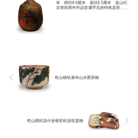
米 胴径9.6厘米 底径6.5厘米 畠山纪
念馆前两件作品皆属罕见的特殊器形，而
此德利则呈现备前烧中极为常见的形态，
堪称典型的器形之一。或许因制作者已驾
轻就熟，器形显得纯粹自然，散发着舒展
而稳重的韵...
乾山锈绘瀑布山水图茶碗
乾山銹絵染付金银彩松波纹盖物