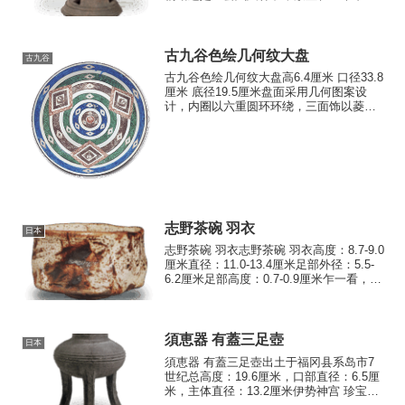
圆角的矩形底座上，其独特之处在于杯子
的排列方式不同于通常的中央杯子周围环
绕其他杯子的排列方式。底座有一个大...
古九谷色绘几何纹大盘
古九谷
古九谷色绘几何纹大盘高6.4厘米 口径33.8
厘米 底径19.5厘米盘面采用几何图案设
计，内圈以六重圆环环绕，三面饰以菱形
纹样，盘心及纹样间点缀凤凰图案。背面
绘有牡丹唐草纹，底圈内侧中央的“角福”铭
文，正是此类古九谷风格大盘的独特标
志。
志野茶碗 羽衣
日本
志野茶碗 羽衣志野茶碗 羽衣高度：8.7-9.0
厘米直径：11.0-13.4厘米足部外径：5.5-
6.2厘米足部高度：0.7-0.9厘米乍一看，这
个茶碗充满了桃山时代的氛围。有些绘画
看起来像飞翔的天仙的翅膀，这个名字被
认为是基于这一点。 它...
須恵器 有蓋三足壺
日本
須恵器 有蓋三足壺出土于福冈县系岛市7
世纪总高度：19.6厘米，口部直径：6.5厘
米，主体直径：13.2厘米伊势神宫 珍宝馆