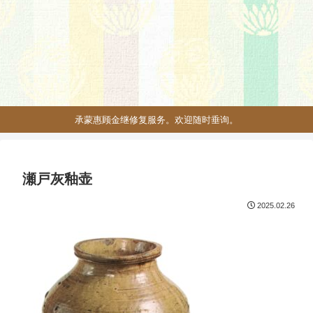
承蒙惠顾金继修复服务。欢迎随时垂询。
瀬戸灰釉壶
2025.02.26