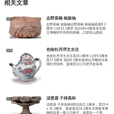
相关文章
志野茶碗 铭振袖
志野
志野茶碗 铭振袖志野茶碗 铭振袖高度8.2
厘米 口径13.1厘米 高台径6.6厘米东京国
立博物馆半筒形的茶碗，口部呈山路状高
低起伏，碗身略微收紧，腰部笔直地几乎
垂直耸立。看似随意的高台，边缘用手指
捏出蘑菇般的造型，细腻的陶土经过充分
烧制，质...
色绘牡丹浮文水注
容器
色绘牡丹浮文水注高15.4厘米 口径5.6厘米
宽17.5厘米 底径6.2厘米器身以浮雕技法表
现牡丹纹样。盖绳至注口与把手处装有链
状金属配件，应为欧洲时期所加。牡丹纹
的处理手法与色绘牡丹浮文水注颇为相
似。
須恵器 子持高杯
日本
須恵器 子持高杯6世纪高21.1厘米，宽23.4
x 31.3厘米，底座直径19.2厘米天理参考博
物馆这是一套六只杯子，放置在一个带有