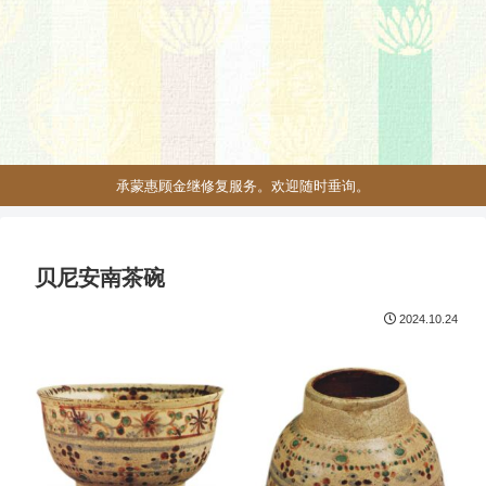
承蒙惠顾金继修复服务。欢迎随时垂询。
贝尼安南茶碗
2024.10.24