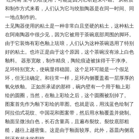
和制作方式来看，人们认为它与绞胎陶器是在同一时间、同
一地点制作的。
土见陶器使用的粘土是一种非常白且坚硬的粘土，这种粘土
在阿南陶器中很少见，因为它被用于茶碗底部周围的脚环。
由于它装饰有彩色釉上珐琅，人们认为这种茶碗选用了特别
好的粘土。也许正是由于这个原因，这个茶碗没有涂上白色
釉料。 器形宽敞，制作精良，陶轮痕迹被抹得干干净净。
足环特别宽大，使碗显得稳固。这个足环可能是一个假足
环，但无法确定。和往常一样，足环内侧覆盖着一层厚厚的
氧化铁釉。 正如所承诺的那样，碗内壁有一个用于釉上彩
绘的圆圈，当然，在釉上彩绘之后，这个圆圈被刮掉了。
图案首先作为釉下彩绘的草图。也就是说，用浅蓝色绘制了
阿拉伯式花纹、中国花和图案带，然后用水釉覆盖并烧制。
釉面呈微浊白色，长石含量高，且遍布裂纹。裂纹底部粗
糙，越往上越密集。这是由于釉面较厚。此外，器皿内侧底
部还有超大的裂纹。