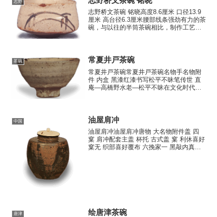
志野桥文茶碗 铭晓
志野
志野桥文茶碗 铭晓高度8.6厘米 口径13.9
厘米 高台径6.3厘米腰部线条强劲有力的茶
碗，与以往的半筒茶碗相比，制作工艺更
为精湛。碗身一侧绘有桥的图案，另一侧
则饰有类似桩柱的纹样。釉色均匀厚实，
内壁釉层均匀，外壁釉层略显不均，口部
及碗身底...
常夏井戸茶碗
茶碗
常夏井戸茶碗常夏井戸茶碗名物手名物附
件 内盒 黑漆红漆书写松平不昧笔传世 直
庵—高橋野水老—松平不昧在文化时代，
通过墨屋助三郎的代理购买尺寸高
度:8.4~8.6厘米 口径:14.5~14.8厘米 高台
径:5.3厘米 同高度:1.7厘米 重量...
油屋肩冲
中国
油屋肩冲油屋肩冲唐物 大名物附件盖 四
窠 肩冲配套主盖 杯托 古式盖 窠 利休喜好
窠无 织部喜好覆布 六挽家一 黑敲内真涂
张木地挽家覆布 印传革挽家仕覆箱 桐
木 白木 书签唐物 若狭盆盆箱 黑
漆 书签外箱 覆仕覆 笈柜一添轴一
抛筌斎（...
绘唐津茶碗
唐津