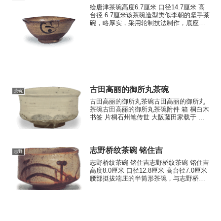
绘唐津茶碗高度6.7厘米 口径14.7厘米 高
台径 6.7厘米该茶碗造型类似李朝的坚手茶
碗，略厚实，采用轮制技法制作，底座低
而坚实，经过精心雕刻。外侧两面饰有抽
象图案，内外釉色呈深枇杷色，烧制后表
面留有三处烧痕。作为绘唐津茶碗，这件
作品可能...
古田高丽的御所丸茶碗
茶碗
古田高丽的御所丸茶碗古田高丽的御所丸
茶碗古田高丽的御所丸茶碗附件 箱 桐白木
书签 片桐石州笔传世 大阪藤田家载于 藤
田家道具帐尺寸高度:7.1~7.5厘米 口
径:10.2~12.0厘米 胴径:11.3~12.8厘米 高
台径:6.9厘米 同...
志野桥纹茶碗 铭住吉
志野
志野桥纹茶碗 铭住吉志野桥纹茶碗 铭住吉
高度8.0厘米 口径12.8厘米 高台径7.0厘米
腰部挺拔端庄的半筒形茶碗，与志野桥纹
茶碗 铭桥姬或志野馆桥纹茶碗 铭若宫的茶
碗相比，其制作形式更为规范。高台旁带
有圆润的曲线，这也是与早期茶碗的不同
之...