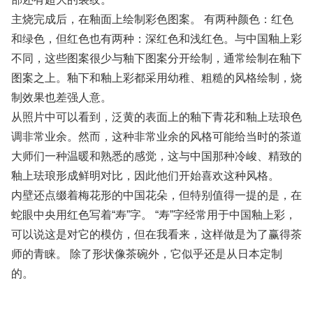
主烧完成后，在釉面上绘制彩色图案。 有两种颜色：红色
和绿色，但红色也有两种：深红色和浅红色。与中国釉上彩
不同，这些图案很少与釉下图案分开绘制，通常绘制在釉下
图案之上。釉下和釉上彩都采用幼稚、粗糙的风格绘制，烧
制效果也差强人意。
从照片中可以看到，泛黄的表面上的釉下青花和釉上珐琅色
调非常业余。然而，这种非常业余的风格可能给当时的茶道
大师们一种温暖和熟悉的感觉，这与中国那种冷峻、精致的
釉上珐琅形成鲜明对比，因此他们开始喜欢这种风格。
内壁还点缀着梅花形的中国花朵，但特别值得一提的是，在
蛇眼中央用红色写着“寿”字。 “寿”字经常用于中国釉上彩，
可以说这是对它的模仿，但在我看来，这样做是为了赢得茶
师的青睐。 除了形状像茶碗外，它似乎还是从日本定制
的。