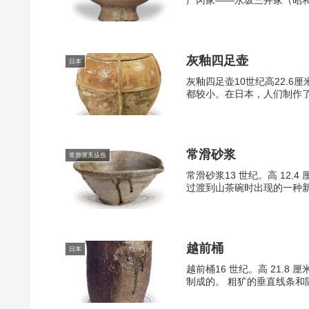
广冈家——永坂三井家（昭和
灰釉四足壶
日本
灰釉四足壶10世纪高22.6
都较小。在日本，人们制作了
常滑砂浆
常滑渥美猿投
常滑砂浆13 世纪。高 12.4
过渡到山茶碗时出现的一种新
越前桶
日本
越前桶16 世纪。高 21.8
制成的。 粗犷的垂直线条和