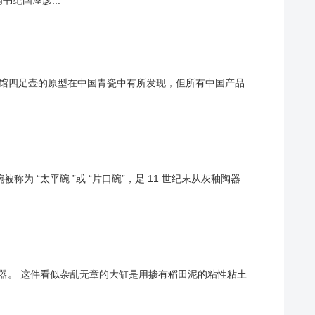
纪国屋彦...
瓷博物馆四足壶的原型在中国青瓷中有所发现，但所有中国产品
碗被称为 “太平碗 ”或 “片口碗”，是 11 世纪末从灰釉陶器
越前没有茶器。 这件看似杂乱无章的大缸是用掺有稻田泥的粘性粘土