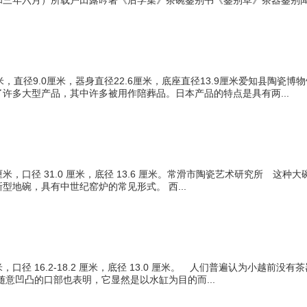
三年六月）所载户田露吟著《后学集》茶碗鉴别书《鉴别草》茶器鉴别闻书
厘米，直径9.0厘米，器身直径22.6厘米，底座直径13.9厘米爱知县陶
许多大型产品，其中许多被用作陪葬品。日本产品的特点是具有两...
 厘米，口径 31.0 厘米，底径 13.6 厘米。常滑市陶瓷艺术研究所 这种大
型地碗，具有中世纪窑炉的常见形式。 西...
 厘米，口径 16.2-18.2 厘米，底径 13.0 厘米。 人们普遍认为小
随意凹凸的口部也表明，它显然是以水缸为目的而...