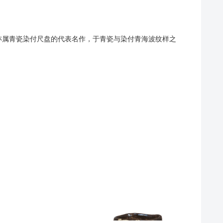
此盘亦属青瓷染付尺盘的代表名作，于青瓷与染付青海波纹样之