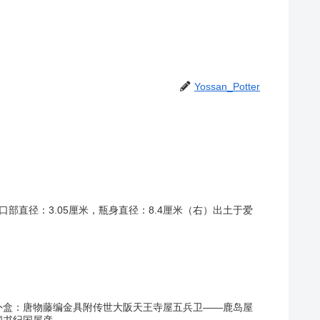
Yossan_Potter
部直径：3.05厘米，瓶身直径：8.4厘米（右）出土于爱
外盒：唐物藤编金具附传世大阪天王寺屋五兵卫——鹿岛屋