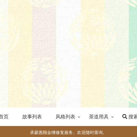
首页
故事列表
风格列表
茶道用具
搜
承蒙惠顾金继修复服务。欢迎随时垂询。