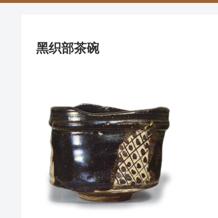
黑织部茶碗