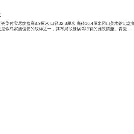
盘
瓷染付宝尽纹盘高8.9厘米 口径32.8厘米 底径16.4厘米冈山美术馆
是锅岛家族偏爱的纹样之一，其布局尽显锅岛特有的雅致情趣。青瓷...