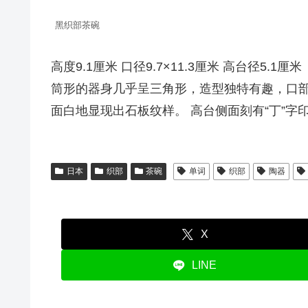
黑织部茶碗
高度9.1厘米 口径9.7×11.3厘米 高台径5.1厘米
筒形的器身几乎呈三角形，造型独特有趣，口部
面白地显现出石板纹样。 高台侧面刻有“丁”字
日本
织部
茶碗
单词
织部
陶器
X
LINE