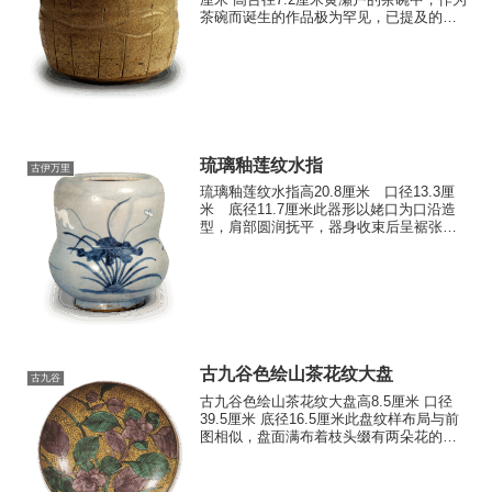
茶碗而诞生的作品极为罕见，已提及的利
休时代北向道陈所钟爱的黄瀬戸茶碗系
列、“朝比奈”铭的茶碗，以及其他仅存的几
件作品。目前作为茶碗使用的多数作品，
被认...
琉璃釉莲纹水指
古伊万里
琉璃釉莲纹水指高20.8厘米 口径13.3厘
米 底径11.7厘米此器形以姥口为口沿造
型，肩部圆润抚平，器身收束后呈裾张
风，属江户时代初期在唐津、有田一度流
行的独特器型，显然是专为水指而制。正
面以深色染付与白泥描绘莲花，背面绘制
波纹图案，其上...
古九谷色绘山茶花纹大盘
古九谷
古九谷色绘山茶花纹大盘高8.5厘米 口径
39.5厘米 底径16.5厘米此盘纹样布局与前
图相似，盘面满布着枝头缀有两朵花的山
茶树。底纹为圆形小纹。