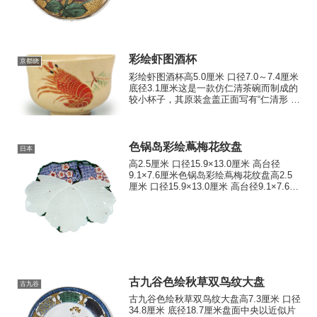
彩绘虾图酒杯
京都烧
彩绘虾图酒杯高5.0厘米 口径7.0～7.4厘米
底径3.1厘米这是一款仿仁清茶碗而制成的
较小杯子，其原装盒盖正面写有“仁清形 酒
饮”，盖底则写有“于湖南 印 保全造”，因此
可判定为嘉永四年在大津三井寺旁建窑的
湖南烧，对于保全而言，这可算是...
色锅岛彩绘蔦梅花纹盘
日本
高2.5厘米 口径15.9×13.0厘米 高台径
9.1×7.6厘米色锅岛彩绘蔦梅花纹盘高2.5
厘米 口径15.9×13.0厘米 高台径9.1×7.6厘
米此盘以模压成型制成桐叶形，仍采用生
釉施釉技法。青花色调略显淡雅，以黄、
红两色为花朵添彩。...
古九谷色绘秋草双鸟纹大盘
古九谷
古九谷色绘秋草双鸟纹大盘高7.3厘米 口径
34.8厘米 底径18.7厘米盘面中央以近似片