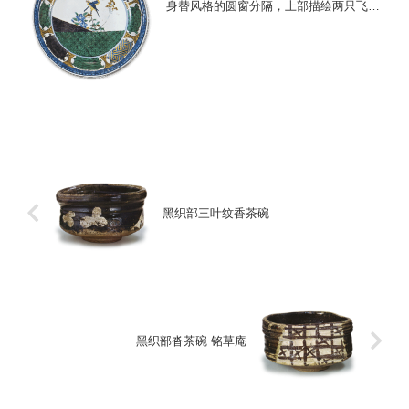
身替风格的圆窗分隔，上部描绘两只飞鸟
与桔梗、女郎花等秋草，下部则在四方襷
地纹上施以绿釉，局部斜掺紫釉。盘缘八
方窗格内饰纱绢纹、青海波等四种纹样，
属罕见设...
黑织部三叶纹香茶碗
黑织部沓茶碗 铭草庵