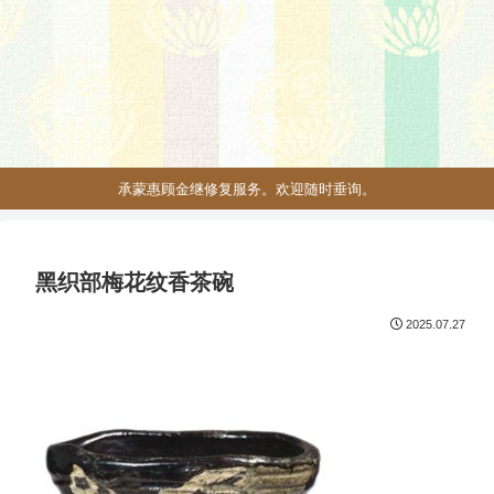
承蒙惠顾金继修复服务。欢迎随时垂询。
黑织部梅花纹香茶碗
2025.07.27