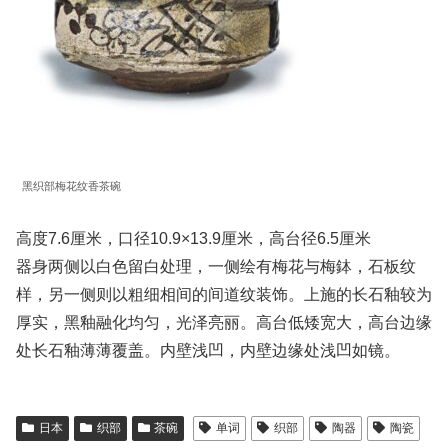
黑织部梅花纹香茶碗
高度7.6厘米，口径10.9×13.9厘米，高台径6.5厘米
器身两侧以白色留白处理，一侧绘有梅花与梅鉢，石板纹
样，另一侧则以粗细相间的间道纹装饰。上施的长石釉较为
厚实，黑釉融化均匀，光泽亮丽。高台低矮宽大，高台边缘
处长石釉薄薄覆盖。内壁浅凹，内壁边缘处浅凹如镜。
日本
织部
茶碗
单词
织部
陶器
陶瓷