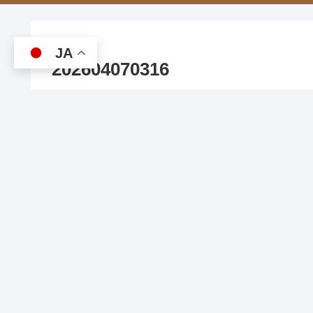
JA
202604070316
IP_SEND
クリックで大きく出ます。
PHOTO