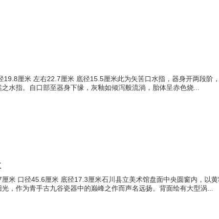
口径19.8厘米 左右22.7厘米 底径15.5厘米此为矢筈口水指，器身开
之水指。自口部至器身下缘，灰釉如倾泻般流淌，胎体呈赤色烧...
盘
7厘米 口径45.6厘米 底径17.3厘米石川县立美术馆盘面中央圆窗内
光，作为青手古九谷瓷器中的巅峰之作而声名远扬。背面绘有大型涡...