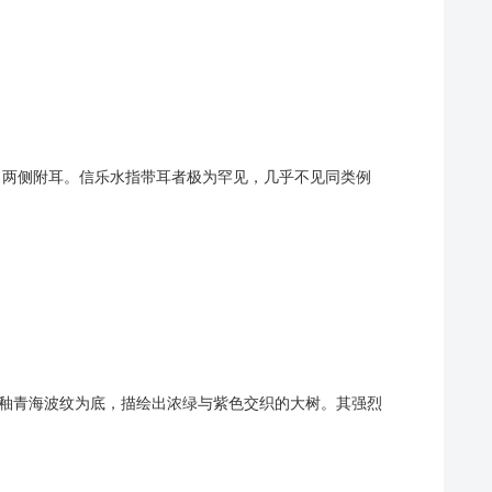
两段阶，两侧附耳。信乐水指带耳者极为罕见，几乎不见同类例
，以黄釉青海波纹为底，描绘出浓绿与紫色交织的大树。其强烈