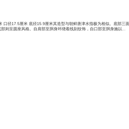
厘米 口径17.5厘米 底径15.9厘米其造型与朝鲜唐津水指极为相似。
部则呈圆座风格。自肩部至胴身环绕着线刻纹饰，自口部至胴身施以...