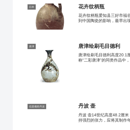
花卉纹柄瓶
日本
花卉纹柄瓶爱知县三好市福谷字
到中国陶瓷的影响，最早出现
唐津绘刷毛目德利
唐津
唐津绘刷毛目德利高度20.
称“二彩唐津”的同类作品中
丹波 壶
信楽備前丹波
丹波 壶14世纪高度48.2
持强烈的张力，应将其制作年