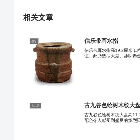
相关文章
信乐带耳水指
信乐
信乐带耳水指高19.2厘米 
证。此乃造型大度、趣味盎然
古九谷色绘树木纹大
古九谷
古九谷色绘树木纹大盘高11.
配色令人感受到盛夏的炽烈阳