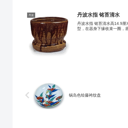
丹波水指 铭苔清水
丹波
丹波水指 铭苔清水高14.9
型，在器身下缘收束一圈，底
锅岛色绘藤袴纹盘