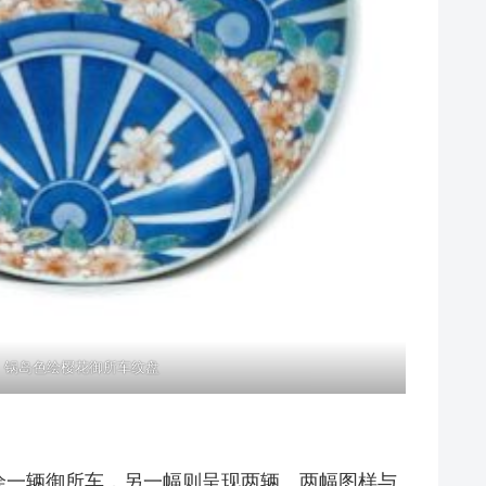
锅岛色绘樱花御所车纹盘
绘一辆御所车，另一幅则呈现两辆。两幅图样与