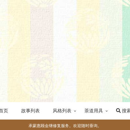
首页
故事列表
风格列表
茶道用具
搜
承蒙惠顾金继修复服务。欢迎随时垂询。