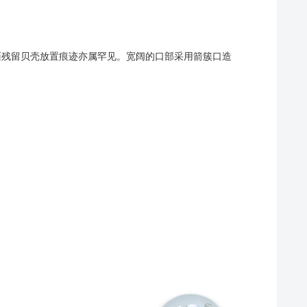
底部三面残留贝壳放置痕迹亦属罕见。宽阔的口部采用箭簇口造