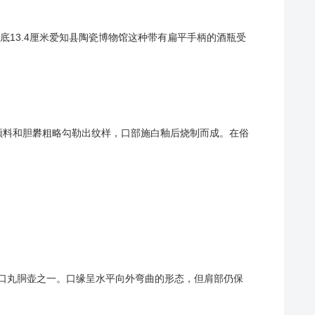
，瓶底13.4厘米爱知县陶瓷博物馆这种带有扁平手柄的酒瓶受
铁颜料和胆礬粗略勾勒出纹样，口部施白釉后烧制而成。在俗
馆这是反口丸胴壶之一。口缘呈水平向外弯曲的形态，但肩部仍保