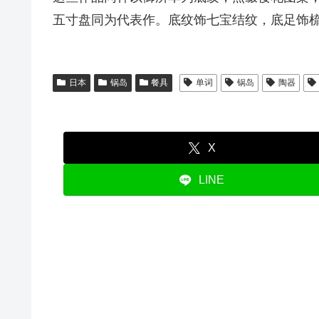
五寸盘同为代表作。底纹饰七宝结纹，底足饰
日本
锅岛
餐具
单词
锅岛
陶器
X
LINE