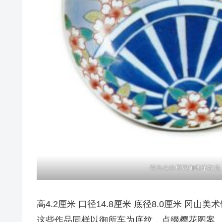
锅岛色绘樱花御所车纹盘
高4.2厘米 口径14.8厘米 底径8.0厘米 冈山美
这些作品同样以御所车为底纹，点缀樱花图案