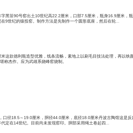
黑笹90号窑出土10世纪高22.2厘米，口部7.5厘米，瓶身16.9厘米
在9世纪的猿投窑。制作方法是先制作一个圆形底座，然后在轮...
1厘米这款德利瓶造型优雅，线条流畅，素地上以刷毛目技法处理，再以
，堪称杰作。应为武雄系烧峰窑烧制。
厘米，口径18.5～19.0厘米，胴径44.0厘米，底径18.0厘米丹波古陶
代定在14世纪。目前尚未发现窑印。胴部采用绳土卷起四...