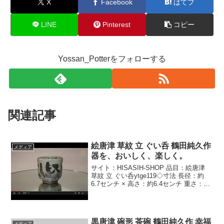
X
Facebook
はてブ
LINE
Pinterest
コピー
Yossan_Potterをフォローする
関連記事
絵唐津 草紋 立 ぐい呑 鶴田純久作
メディア
器を、おいしく、楽しく。
サイト：HISASIH-SHOP 品目：絵唐津
草紋 立 ぐい呑ytge119◇寸法 長径：約
6.7センチ × 高さ：約6.4センチ 重さ：約
100グラム◇このぐい呑は、筒形のぐい呑
です。草紋らしき抽象的な紋様が見込み
内や側面全体に描かれて...
黒唐津 碗形 茶碗 鶴田純久作 幸福
メディア