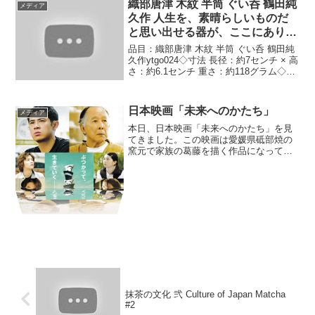
織部唐津 木紋 半筒 ぐい呑 鶴田純
メディア
久作 人生を、素晴らしいものだ
と思い出せる器が、ここにありま
す。
品目：織部唐津 木紋 半筒 ぐい呑 鶴田純
久作ytgo024◇寸法 長径：約7センチ × 高
さ：約6.1センチ 重さ：約118グラム◇こ
のぐい呑は、黒織部風の半筒形ぐい呑で
正面と裏面には杉の木のような抽象的な
木の紋様が描かれています。黒釉と...
日本映画「未来へのかたち」
メディア
本日、日本映画「未来へのかたち」を見
てきました。この映画は愛媛県砥部焼の
窯元で家族の葛藤を描く作品になってい
ます。じつは、この物語の主人公の窯元
をロケ地として使われている所が、なん
と私の出身校「佐賀県立有田工業高校窯
業科」の同級生山田公夫君...
抹茶の文化 弐 Culture of Japan Matcha
#2