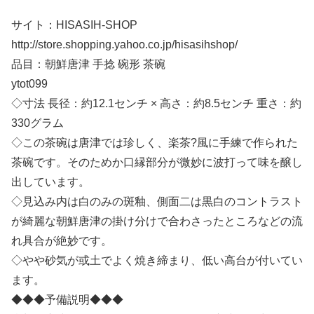
サイト：HISASIH-SHOP
http://store.shopping.yahoo.co.jp/hisasihshop/
品目：朝鮮唐津 手捻 碗形 茶碗
ytot099
◇寸法 長径：約12.1センチ × 高さ：約8.5センチ 重さ：約
330グラム
◇この茶碗は唐津では珍しく、楽茶?風に手練で作られた
茶碗です。そのためか口縁部分が微妙に波打って味を醸し
出しています。
◇見込み内は白のみの斑釉、側面二は黒白のコントラスト
が綺麗な朝鮮唐津の掛け分けで合わさったところなどの流
れ具合が絶妙です。
◇やや砂気が或土でよく焼き締まり、低い高台が付いてい
ます。
◆◆◆予備説明◆◆◆