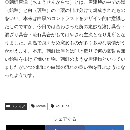
◇朝鮮唐津（ちょうせんからつ）とは、唐津焼の中での黒
（飴釉）と白（斑釉）の上薬の掛け分けて焼成されたもの
をいい、本来は白黒のコントラストをデザイン的に意識し
たものですが、今日では合わさった所の絶妙な溶け具合・
混ざり具合・流れ具合がもてはやされ主流となり見所とな
りました。高温で焼くため窯変ものが多く多彩な表情がう
かがえます。本来、朝鮮唐津とは叩き造りで何の変哲も無
い飴釉を掛けて焼いた物、朝鮮のような唐津物といってい
ましたがいつの間にか白黒の流れの良い物を呼ぶようにな
ったようです。
メディア
Movie
YouTube
シェアする