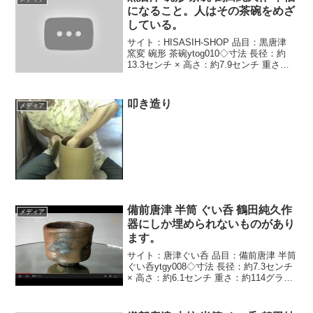
になること。人はその茶碗をめざ
している。
サイト：HISASIH-SHOP 品目：黒唐津
窯変 碗形 茶碗ytog010◇寸法 長径：約
13.3センチ × 高さ：約7.9センチ 重さ：
約360グラム◇この茶碗はやや端反りの口
造りで少し歪になった口縁部、火回りの
せいで正面や胴回り・見...
叩き造り
メディア
備前唐津 半筒 ぐい呑 鶴田純久作
メディア
器にしか埋められないものがあり
ます。
サイト：唐津ぐい呑 品目：備前唐津 半筒
ぐい呑ytgy008◇寸法 長径：約7.3センチ
× 高さ：約6.1センチ 重さ：約114グラム
◇このぐい呑は、やや大きめの半筒のぐ
い呑で唐津特有で土灰釉を薄くかけ焼し
めてあり、火回りの加減で色が変...