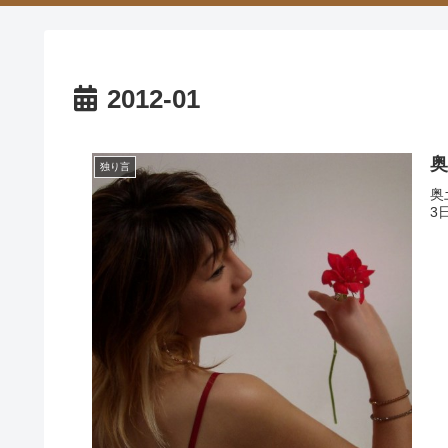
2012-01
奥
独り言
奥
3日