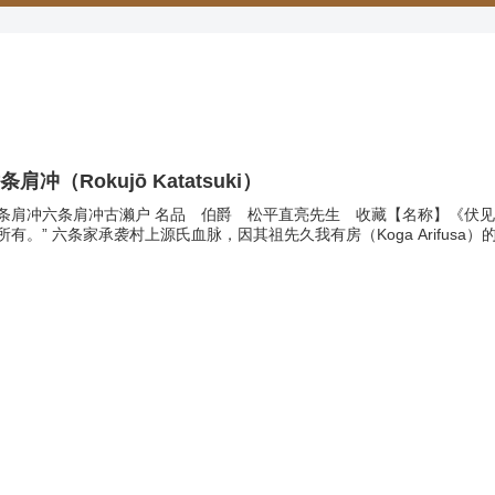
条肩冲（Rokujō Katatsuki）
条肩冲六条肩冲古濑户 名品 伯爵 松平直亮先生 收藏【名称】《伏见
所有。” 六条家承袭村上源氏血脉，因其祖先久我有房（Koga Arifusa