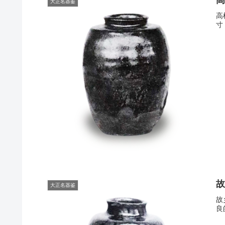
大正名器鉴
高
寸
故
大正名器鉴
故
良