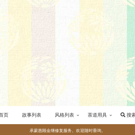
首页
故事列表
风格列表
茶道用具
搜
承蒙惠顾金继修复服务。欢迎随时垂询。