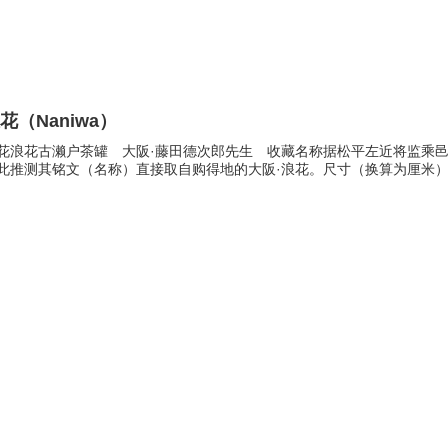
花（Naniwa）
花浪花古濑户茶罐 大阪·藤田德次郎先生 收藏名称据松平左近将监乘邑的
此推测其铭文（名称）直接取自购得地的大阪·浪花。尺寸（换算为厘米）※按1寸