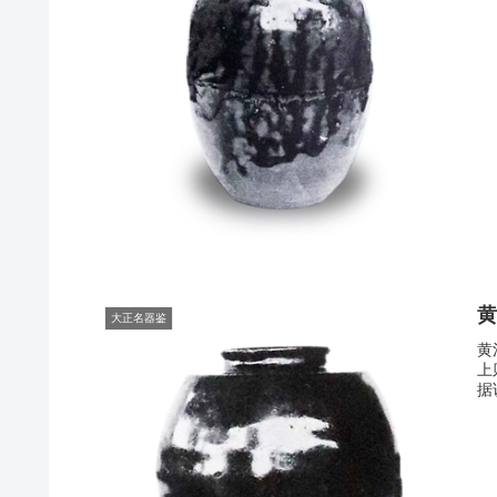
大正名器鉴
黄
上
据说