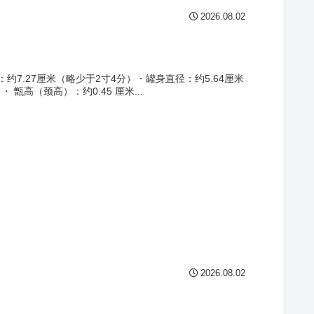
2026.08.02
.27厘米（略少于2寸4分）・罐身直径：约5.64厘米
 甑高（颈高）：约0.45 厘米...
2026.08.02