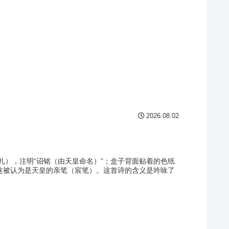
2026.08.02
札），注明“诏铭（由天皇命名）”；盒子背面贴着的色纸
”这被认为是天皇的亲笔（宸笔）。这首诗的含义是吟咏了