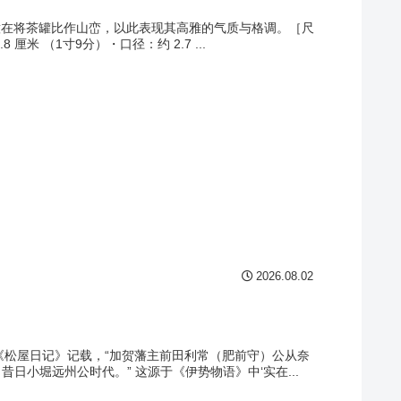
意在将茶罐比作山峦，以此表现其高雅的气质与格调。［尺
厘米 （1寸9分）・口径：约 2.7 ...
2026.08.02
《松屋日记》记载，“加贺藩主前田利常（肥前守）公从奈
日小堀远州公时代。” 这源于《伊势物语》中‘实在...