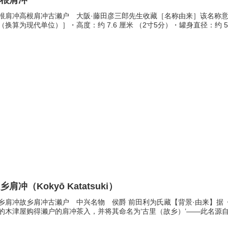
高根肩冲
根肩冲高根肩冲古濑户 大阪·藤田彦三郎先生收藏［名称由来］该名称
（换算为现代单位）］・高度：约 7.6 厘米 （2寸5分）・罐身直径：约 5.8 
乡肩冲（Kokyō Katatsuki）
乡肩冲故乡肩冲古濑户 中兴名物 侯爵 前田利为氏藏【背景·由来】据
的木津屋购得濑户的肩冲茶入，并将其命名为‘古里（故乡）’——此名源自昔