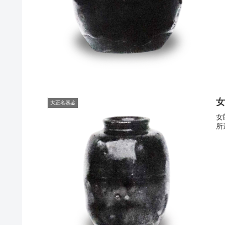
女
大正名器鉴
女
所