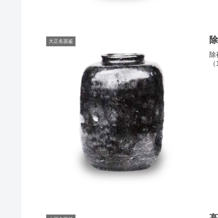
大正名器鉴
除
（