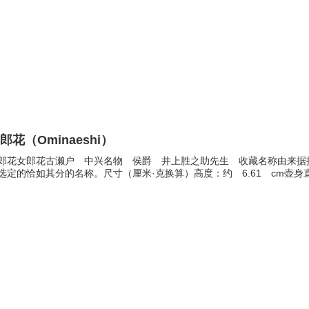
郎花（Ominaeshi）
郎花女郎花古濑户 中兴名物 侯爵 井上胜之助先生 收藏名称由来据
选定的恰如其分的名称。尺寸（厘米·克换算）高度：约 6.61 cm壶身直径：约 