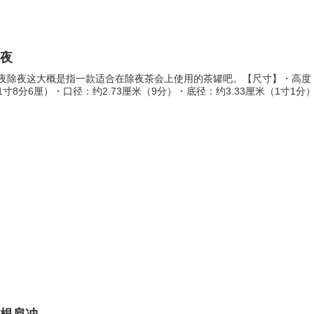
除夜
夜除夜这大概是指一款适合在除夜茶会上使用的茶罐吧。【尺寸】・高度：约7
1寸8分6厘）・口径：约2.73厘米（9分）・底径：约3.33厘米（1寸1分）・