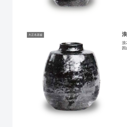
浪
大正名器鉴
浪
因