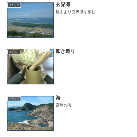
玄界灘
メディア
鏡山より玄界灘を望む
叩き造り
メディア
海
メディア
宮崎の海