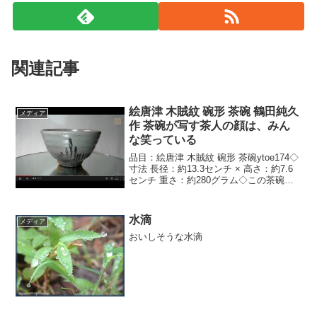
関連記事
絵唐津 木賊紋 碗形 茶碗 鶴田純久
メディア
作 茶碗が写す茶人の顔は、みん
な笑っている
品目：絵唐津 木賊紋 碗形 茶碗ytoe174◇
寸法 長径：約13.3センチ × 高さ：約7.6
センチ 重さ：約280グラム◇この茶碗
は、唐津独特の碗形の茶碗です。正面に
は木賊の絵が裏面には小さく草の絵が描
かれています。正面には炎があたって...
水滴
メディア
おいしそうな水滴