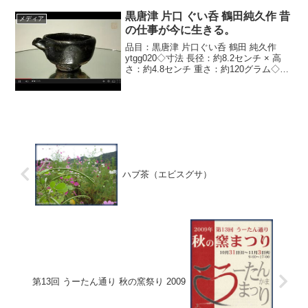
黒唐津 片口 ぐい呑 鶴田純久作 昔
メディア
の仕事が今に生きる。
品目：黒唐津 片口ぐい呑 鶴田 純久作
ytgg020◇寸法 長径：約8.2センチ × 高
さ：約4.8センチ 重さ：約120グラム◇こ
のぐい呑は、古唐津にあった醤油樽等の
注ぎ口の受け用として作られた小さな片
口を写してぐい呑として作られていま
す...
ハブ茶（エビスグサ）
第13回 うーたん通り 秋の窯祭り 2009