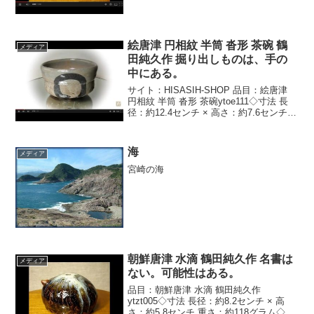
の器は、書道で用いる水滴です。全面に
土灰釉を薄く施され黒釉をたすき掛けさ
れた唐津風焼〆です。やや金色に輝く
砂...
絵唐津 円相紋 半筒 沓形 茶碗 鶴
メディア
田純久作 掘り出しものは、手の
中にある。
サイト：HISASIH-SHOP 品目：絵唐津
円相紋 半筒 沓形 茶碗ytoe111◇寸法 長
径：約12.4センチ × 高さ：約7.6センチ
重さ：約310グラム◇唐津では珍しいく楽
茶碗風の手練で制作された茶碗です。◇
正面の絵柄は円相文で...
海
メディア
宮崎の海
朝鮮唐津 水滴 鶴田純久作 名書は
メディア
ない。可能性はある。
品目：朝鮮唐津 水滴 鶴田純久作
ytzt005◇寸法 長径：約8.2センチ × 高
さ：約5.8センチ 重さ：約118グラム◇こ