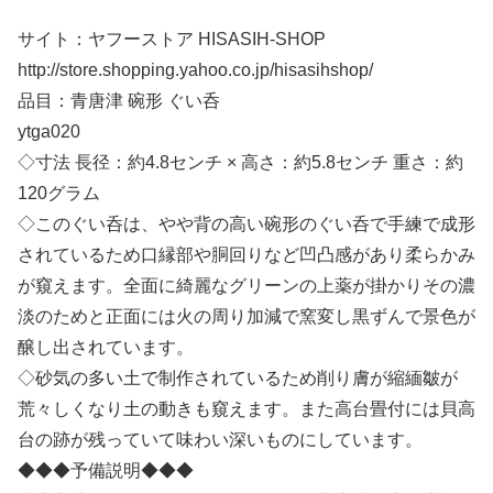
サイト：ヤフーストア HISASIH-SHOP
http://store.shopping.yahoo.co.jp/hisasihshop/
品目：青唐津 碗形 ぐい呑
ytga020
◇寸法 長径：約4.8センチ × 高さ：約5.8センチ 重さ：約
120グラム
◇このぐい呑は、やや背の高い碗形のぐい呑で手練で成形
されているため口縁部や胴回りなど凹凸感があり柔らかみ
が窺えます。全面に綺麗なグリーンの上薬が掛かりその濃
淡のためと正面には火の周り加減で窯変し黒ずんで景色が
醸し出されています。
◇砂気の多い土で制作されているため削り膚が縮緬皺が
荒々しくなり土の動きも窺えます。また高台畳付には貝高
台の跡が残っていて味わい深いものにしています。
◆◆◆予備説明◆◆◆