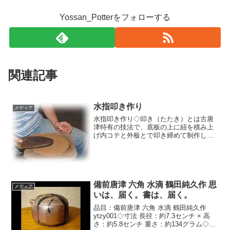
Yossan_Potterをフォローする
関連記事
水指叩き作り
メディア
水指叩き作り◇叩き（たたき）とは古唐
津特有の技法で、底板の上に紐を積み上
げ内コテと外板とで叩き締めて制作した
ものをいいます。
備前唐津 六角 水滴 鶴田純久作 思
メディア
いは、届く。書は、届く。
品目：備前唐津 六角 水滴 鶴田純久作
ytzy001◇寸法 長径：約7.3センチ × 高
さ：約5.8センチ 重さ：約134グラム◇こ