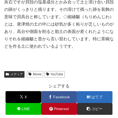
灰石ですが貝殻の塩基成分とかみ合って土と溶け合い貝殻
の跡がくっきりと残ります。その溶けて残った跡を装飾の
意味で貝高台と称しています。◇縮緬皺（ちりめんじわ）
とは、唐津焼の土の中には砂気が多く粘りが乏しいものが
あり、高台や側面を削ると胎土の表面が差くれたようにな
りそれを縮緬皺と昔から言い習わしています。特に茶碗な
どを作る土に使われているようです。
メディア
Movie
YouTube
シェアする
X
Facebook
はてブ
LINE
Pinterest
コピー