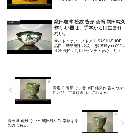
の器は、書道で用いる水滴です。朝鮮唐
津特有の白と黒の上薬を掛けその混ざり
具合流れ具合が絶妙です。胴回りには縄
文が付...
織部唐津 松紋 沓形 茶碗 鶴田純久
メディア
作 いい器は、手本からは生まれ
ない。
サイト：ヤフーストア HISASIH-SHOP
品目：織部唐津 松紋 沓形 茶碗ytoo002◇
寸法 長径：約13.9センチ × 高さ：約6.4
センチ 重さ：約320グラム◇この茶碗
は、黒織部風の沓形茶碗です。全面に黒
釉を施し正面と裏面に窓...
青唐津 碗形 ぐい呑 鶴田純久作 器をつか
むたび、世界はきれいにみえる。
青唐津 碗形 ぐい呑 鶴田純久作 幸福は器
の奥にある。