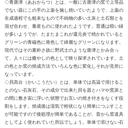
◇青唐津（あおからつ）とは、一般に古唐津の窯で上等品
でない器にこの手の上薬を施し焼いていたようで、上薬の
生成過程でも粗末なもので不純物の多い土灰と土石類とを
混ぜ合わせ、量産ものに使われたようです。普通は暗い緑
が多いようでが、たまたまこれが還元炎で焼かれていると
グリーンの青磁色に発色して綺麗なグリーンになります。
現代ではその素朴さ故に野武士のような唐津とかみ合っ
て、人々には癒やしの色として映り探求されています。土
の色とか窯の焼成方法でいろんな色に変化しそれが見所に
なっています。
◇貝高台（かいこうだい）とは、単体では高温で溶けるこ
とのない石灰石、その成分で出来た貝を器とハマや窯床と
の間に敷き宙に浮いた状態でお互いの焼き付きをなくす役
割をします。焼成後は湿気で粉状になり簡単につぶすこと
が可能ですので後処理が簡単であることが、昔から窯道具
としてよく使われていた所以でしょう。単体で溶けない石