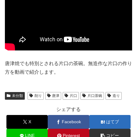
唐津焼でも特別とされる片口の茶碗。無造作な片口の作り
方を動画で紹介します。
未分類
削り
唐津
片口
片口茶碗
造り
シェアする
X
Facebook
はてブ
LINE
Pinterest
コピー