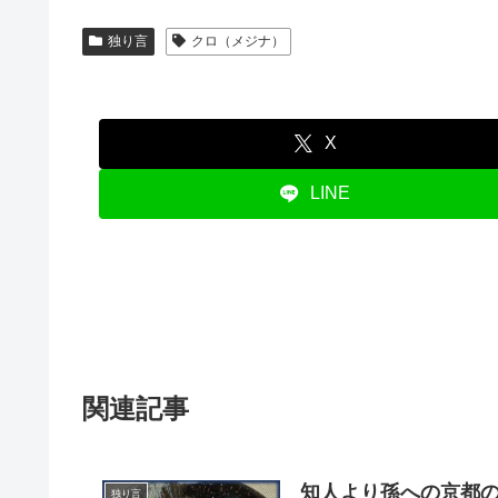
独り言
クロ（メジナ）
X
LINE
関連記事
知人より孫への京都の
独り言