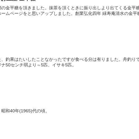
都の金平糖を頂きました。抹茶を頂くときに振り出しより出てくる金平
ームページをと思いアップしました。創業弘化四年 緑寿庵清水の金平糖京
た、釣果はたいしたことなかったですが食べる分は有りました。舟釣り
ナ50センチ弱より～5匹、イサキ5匹。
和40年(1965)代の頃。