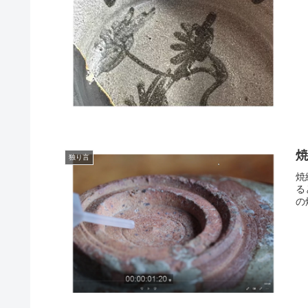
独り言
焼
る
の