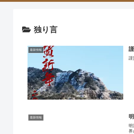
独り言
最新情報
謹
明
最新情報
明
界