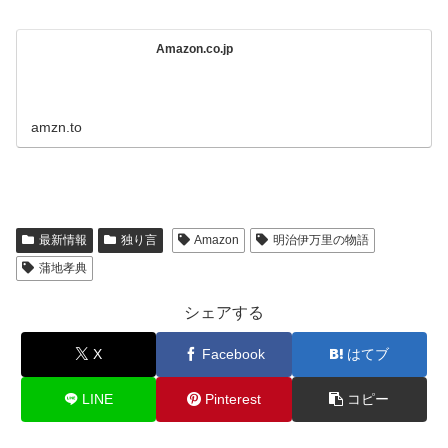
Amazon.co.jp
amzn.to
最新情報
独り言
Amazon
明治伊万里の物語
蒲地孝典
シェアする
X
Facebook
はてブ
LINE
Pinterest
コピー