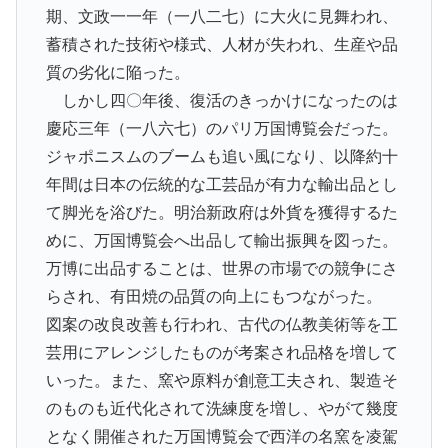
期、文政一一年（一八二七）に大火に見舞われ、
蓄積された技術や様式、人材が失われ、生産や品
質の劣化に陥った。
しかし四〇年後、復活のきっかけになったのは
慶応三年（一八六七）のパリ万国博覧会だった。
ジャポニスムのブームも追い風になり、以降約十
年間は日本の伝統的な工芸品が有力な輸出品とし
て脚光を浴びた。明治新政府は外貨を獲得するた
めに、万国博覧会へ出品して輸出振興を図った。
万博に出品することは、世界の市場での競争にさ
らされ、有田焼の品質の向上にもつながった。
図案の改良改善も行われ、古代の仏教美術等を工
芸用にアレンジしたものが考案され品格を増して
いった。また、窯や原料が創意工夫され、製造そ
のものも近代化されて洗練度を増し、やがて幾度
となく開催された万国博覧会で西洋の名窯を凌駕