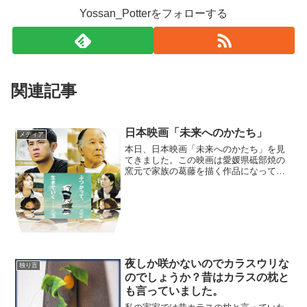
Yossan_Potterをフォローする
関連記事
日本映画「未来へのかたち」
メディア
本日、日本映画「未来へのかたち」を見
てきました。この映画は愛媛県砥部焼の
窯元で家族の葛藤を描く作品になってい
ます。じつは、この物語の主人公の窯元
をロケ地として使われている所が、なん
と私の出身校「佐賀県立有田工業高校窯
業科」の同級生山田公夫君...
夜しか咲かないのでカラスウリな
独り言
のでしょうか？昔はカラスの枕と
も言っていました。