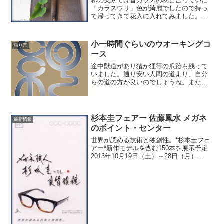
私の実家では昔カラスの枕と言っていた
「カラスウリ」色が綺麗でしたので持っ
て帰ってきて花入に入れてみました。食
用にはならないが秋の実の代表格です。
小一時間ぐらいのウオーキングコ
独り言
ース
途中獣道があり猪か狸等の爪跡も残って
いました。通り安い人間の道より、自分
らの道の方が良いのでしょうね。また、
水たまりに見えるのは猪の水浴び場（泥
浴び場）のようです。猪か蛇に遭遇しそ
うなウオーキングの道のりで、少し余分
な肉がつき始めた体にむち...
杉本圭フェアー 佐藤鳳水 メガネ
最新情報
のポイント・センター
世界が認める技術と独創性。*杉本圭フェ
アー*新作モデルを含む150本を展示予定
2013年10月19日（土）～28日（月）
10:00～20:00メガネのポイント・センタ
ーサダマツユウジ諌早市東本町6-1
TEL:0957-23-3300今話題...