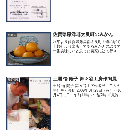
佐賀県藤津郡太良町のみかん
独り言
昨年より佐賀県藤津郡太良町の道の駅で
十数軒より出店してあるみかんの試食で
一番美味しいと思った農家に訪て行きみ
かんを分けて頂きました。そこのみかん
農家のホームページもありましたので、
ご紹介します。果樹園 みかんの木
土居 悟 陽子 舞々谷工房作陶展
最新情報
土居 悟 陽子 舞々谷工房作陶展～二人の
手仕事～会期 2009年9月29日（火）～10
月4日（日）午前11時～午後7時 ※最終日
は午後5時まで 白磁、染め付け、二つの
技法と二人の想いを食器や花器に表現し
ました。 皆様のご来場心よりお待ち申
し...