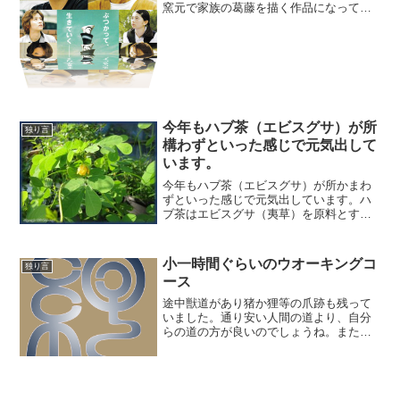
窯元で家族の葛藤を描く作品になってい
ます。じつは、この物語の主人公の窯元
をロケ地として使われている所が、なん
と私の出身校「佐賀県立有田工業高校窯
業科」の同級生山田公夫君...
今年もハブ茶（エビスグサ）が所
独り言
構わずといった感じで元気出して
います。
今年もハブ茶（エビスグサ）が所かまわ
ずといった感じで元気出しています。ハ
ブ茶はエビスグサ（夷草）を原料とする
健康茶です。エビスグサは北米原産のマ
メ科の一年草で、別名決明、ロッカクソ
ウともいいます。長さ１５～２０ｃｍの
小一時間ぐらいのウオーキングコ
独り言
豆果一つから３０粒あまり...
ース
途中獣道があり猪か狸等の爪跡も残って
いました。通り安い人間の道より、自分
らの道の方が良いのでしょうね。また、
水たまりに見えるのは猪の水浴び場（泥
浴び場）のようです。猪か蛇に遭遇しそ
うなウオーキングの道のりで、少し余分
な肉がつき始めた体にむち...