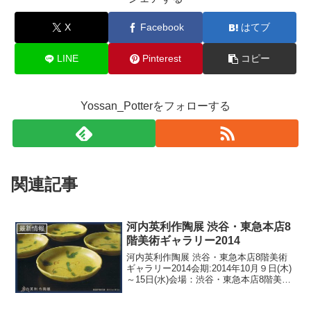
X
Facebook
はてブ
LINE
Pinterest
コピー
Yossan_Potterをフォローする
関連記事
河内英利作陶展 渋谷・東急本店8
最新情報
階美術ギャラリー2014
河内英利作陶展 渋谷・東急本店8階美術
ギャラリー2014会期:2014年10月９日(木)
～15日(水)会場：渋谷・東急本店8階美術
ギャラリーお問合せ:TEL.03-3477-3857