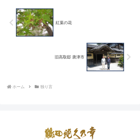
紅葉の花
旧高取邸 唐津市
ホーム
独り言