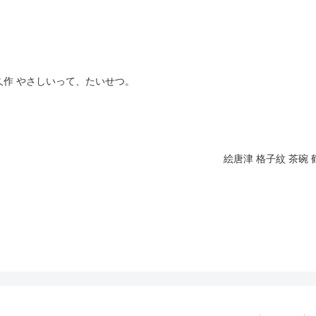
純久作 やさしいって、たいせつ。
絵唐津 格子紋 茶碗