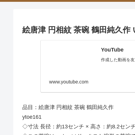
絵唐津 円相紋 茶碗 鶴田純久
YouTube
作成した動画を友
www.youtube.com
品目：絵唐津 円相紋 茶碗 鶴田純久作
ytoe161
◇寸法 長径：約13センチ × 高さ：約8.2セン