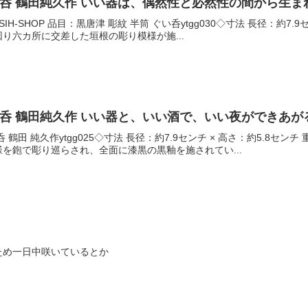
ぐい呑 鶴田純久作 いい器は、偶然性と必然性の間から生ま
IH-SHOP 品目：黒唐津 彫紋 半筒 ぐい呑ytgg030◇寸法 長径：約7.
り六カ所に交差した垣根の彫り模様が施...
ぐい呑 鶴田純久作 いい器と、いい酒で、いい夜ができあが
鶴田 純久作ytgg025◇寸法 長径：約7.9センチ × 高さ：約5.8セ
を鉋で彫り巡らされ、全面に漆黒の黒釉を施されてい...
ため一日中咲いているとか