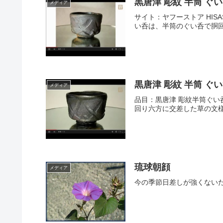
黒唐津 彫紋 半筒 
メディア
サイト：ヤフーストア HISAS
い呑は、半筒のぐい呑で胴回
黒唐津 彫紋 半筒 
メディア
品目：黒唐津 彫紋半筒ぐい呑 
回り六方に交差した草の文様
琉球朝顔
メディア
今の季節日差しが強くない