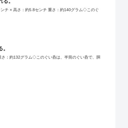
れる。
9センチ × 高さ：約5.8センチ 重さ：約140グラム◇このぐ
る。
ンチ 重さ：約132グラム◇このぐい呑は、半筒のぐい呑で、胴