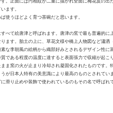
です。正面には円相紋が二重に描かれ全面に梅花皮の出
ています。
めば使うほどよく育つ茶碗だと思います。
はすべて絵唐津と呼ばれます。唐津の窯で最も普遍的に
なります。胎土の上に、草花文様や橋上人物図など瀟洒
簡素な李朝風の絵柄から織部好みとされるデザイン性に
特質である程度の温度に達すると表面張力で収縮が起こ
たまま窯の火が止まり冷却され凝固化されたものです。
ょうが日本人特有の美意識により最高のものとされてい
どに滑り止めや装飾で使われているのもその名で呼ばれ