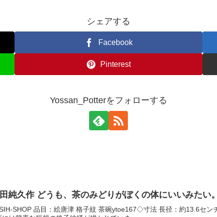
シェアする
Facebook
Pinterest
Yossan_Potterをフォローする
 鶴田純久作 どうも、茶のみどりがぼくの体にいいみたい
IH-SHOP 品目：絵唐津 格子紋 茶碗ytoe167◇寸法 長径：約13.6セ