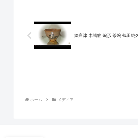
絵唐津 木賊紋 碗形 茶碗 鶴田
ホーム
メディア