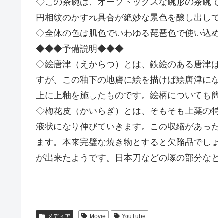
◇この茶碗は、オーソドックスな碗形の茶碗
円相紋のかすれ具合が絶妙な景色を醸し出し
◇全体の色は肌色でいわゆる琵琶色で使い込
◆◆◆予備説明◆◆◆
◇絵唐津（えからつ）とは、鉄絵のある唐津
すが、この釉下の地膚に絵を描けば絵唐津に
上に上釉を施したものです。絵柄についても
◇梅花皮（かいらぎ）とは、そもそも上薬の
液状になり伸びていきます。この収縮があっ
ます。本来完璧な焼き物とすると欠陥品でし
が出来たようです。日本刀などの塚の部分な
メディア
Movie
YouTube