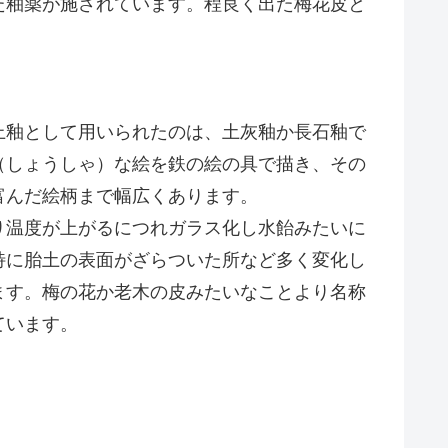
た釉薬が施されています。程良く出た梅花皮と
上釉として用いられたのは、土灰釉か長石釉で
（しょうしゃ）な絵を鉄の絵の具で描き、その
富んだ絵柄まで幅広くあります。
り温度が上がるにつれガラス化し水飴みたいに
特に胎土の表面がざらついた所など多く変化し
ます。梅の花か老木の皮みたいなことより名称
ています。