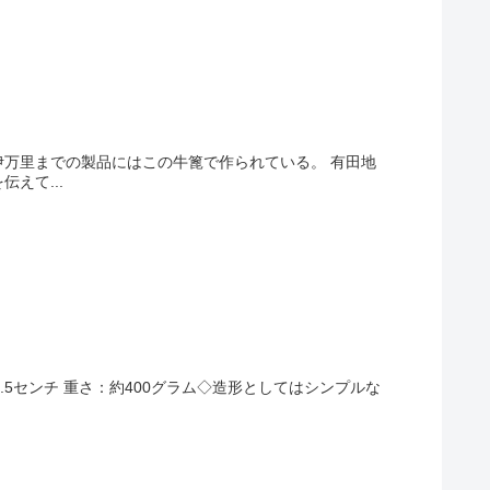
伊万里までの製品にはこの牛篦で作られている。 有田地
えて...
さ：約8.5センチ 重さ：約400グラム◇造形としてはシンプルな