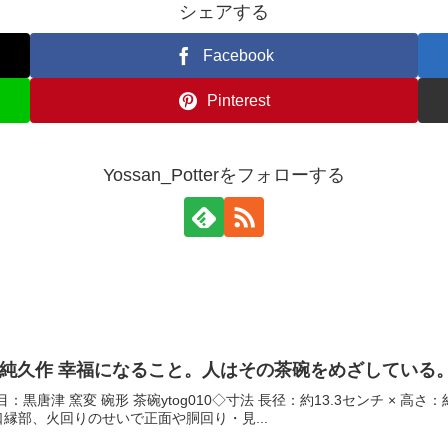
シェアする
Facebook
Pinterest
Yossan_Potterをフォローする
鶴田純久作 幸福になること。人はその茶碗をめざしている
 品目：黒唐津 窯変 碗形 茶碗ytog010◇寸法 長径：約13.3センチ × 
縁部、火回りのせいで正面や胴回り・見...