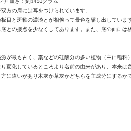
センチ 重さ：約1450グラム
で双方の肩には耳をつけられています。
の板目と斑釉の濃淡とが相俟って景色を醸し出していま
れ底との接点を少なくしてあります。また、底の面には
起源が最も古く、藁などの硅酸分の多い植物（主に稲科
なり変化しているところより名前の由来があり、本来は
り方に違いがあり木灰か草灰かどちらを主成分にするか
。