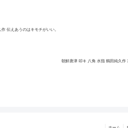
純久作 伝えあうのはキモチがいい。
朝鮮唐津 叩キ 八角 水指 鶴田純久
ホーム