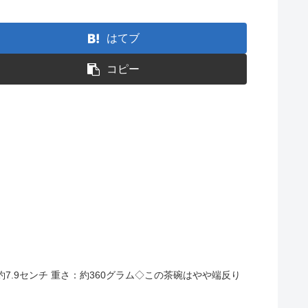
はてブ
コピー
。
高さ：約7.9センチ 重さ：約360グラム◇この茶碗はやや端反り