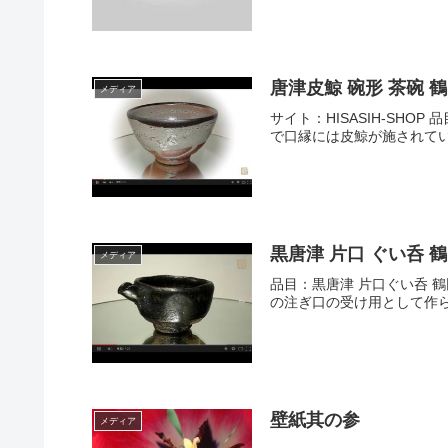
唐津皮鯨 碗形 茶碗
メディア
サイト：HISASIH-SHOP
で口縁には皮鯨が施されてい
黒唐津 片口 ぐい呑
メディア
品目：黒唐津 片口ぐい呑 鶴田
の注ぎ口の受け用として作ら
壁紙其の参
メディア