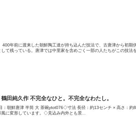
 400年前に渡来した朝鮮陶工達が持ち込んだ技法で、古唐津から初期
して残っている。唐津では中里家を含めごく一部の人たちがこの技法を伝
碗 鶴田純久作 不完全なひと。不完全なわたし。
 品目：朝鮮唐津 半筒 大 茶碗ytot076◇寸法 長径：約13センチ × 高
風に変形しています。◇見込み内外とも景...