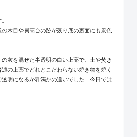
す。
板の木目や貝高台の跡が残り底の裏面にも景色
）の灰を混ぜた半透明の白い上薬で、土や焚き
普通の上薬でどれとこだわらない焼き物を焼く
で透明になるか乳濁かの違いでした。今日では