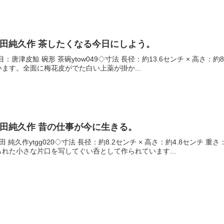
 鶴田純久作 茶したくなる今日にしよう。
 品目：唐津皮鯨 碗形 茶碗ytow049◇寸法 長径：約13.6センチ × 高
ます。全面に梅花皮がでた白い上薬が掛か...
 鶴田純久作 昔の仕事が今に生きる。
 純久作ytgg020◇寸法 長径：約8.2センチ × 高さ：約4.8センチ
れた小さな片口を写してぐい呑として作られています...