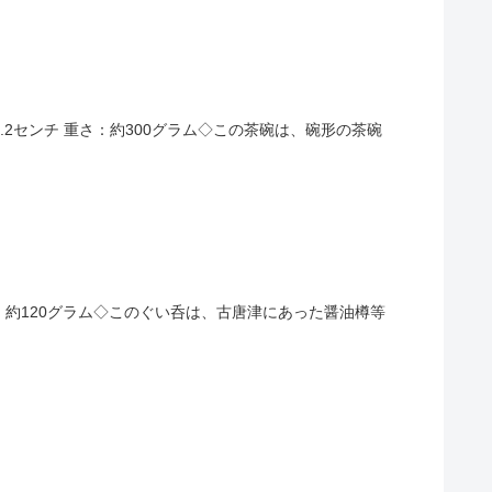
さ：約8.2センチ 重さ：約300グラム◇この茶碗は、碗形の茶碗
 重さ：約120グラム◇このぐい呑は、古唐津にあった醤油樽等