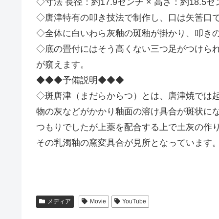
◇寸法 長径：約17.9センチ × 高さ：約18.5
◇唐津特有の叩き技法で制作し、口は矢筈口
◇全体に白いわら灰釉の斑釉が掛かり、叩き
◇底の畳付にはそう高くない三つ足がつけら
が窺えます。
◆◆◆予備説明◆◆◆
◇斑唐津（まだらからつ）とは、唐津焼では
物の灰などがかかり釉面の溶け具合が斑状に
つもりでしたが上薬を配合する上で土灰の作
その乳濁釉の窯変具合が見所となっています
メディア
Movie
YouTube