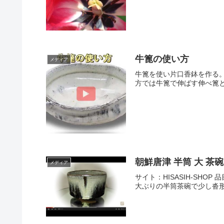
牛篦の使い方
メディア
牛篦を使い片口香鉢を作る。
方では牛篦で伸ばす伸べ篦と
朝鮮唐津 半筒 大 茶
メディア
サイト：HISASIH-SHOP
大ぶりの半筒茶碗で少し沓形