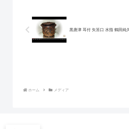
黒唐津 耳付 矢筈口 水指 鶴田
ホーム
メディア