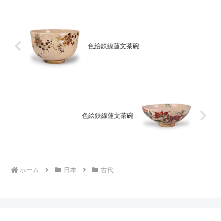
色絵鉄線蓮文茶碗
色絵鉄線蓮文茶碗
ホーム
日本
古代