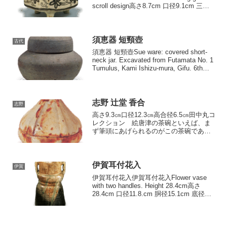
scroll design高さ8.7cm 口径9.1cm 三脚
畠山記念館 胴は五角に、 図113とほぼ
同形...
須恵器 短頸壺
古代
須恵器 短頸壺Sue ware: covered short-
neck jar. Excavated from Futamata No. 1
Tumulus, Kami Ishizu-mura, Gifu. 6th
century. Hei...
志野 辻堂 香合
志野
高さ9.3㎝口径12.3㎝高合径6.5㎝田中丸コ
レクション 絵唐津の茶碗といえば、ま
ず筆頭にあげられるのがこの茶碗であり
ます。半筒のどっしりとした形と、長石
釉の下から滲み上ってきたかのような、
菖蒲の絵のほのぼのとした味わ […]
伊賀耳付花入
伊賀
伊賀耳付花入伊賀耳付花入Flower vase
with two handles. Height 28.4cm高さ
28.4cm 口径11.8.cm 胴径15.1cm 底径
13.1cm 口縁を内に返してまるでした口
部は不正の三角に造られ、太い...