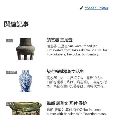
Yossan_Potter
関連記事
須恵器 三足壺
古代
須恵器 三足壺Sue ware: tripod jar.
Excavated from Takasaki No. 2 Tumulus,
Fukuoka-shi, Fukuoka. 6th century.
Height: cover 9.3...
染付梅樹双鳥文花生
古伊万里
高さ35.1㎝ 口径17.7㎝ 底径10.5㎝
口部を喇眠に広げ、肩を張り、裾をすぼ
め、高台を開いた器形は、明時代の花瓶
の影響を受けたものと思われる。胴の一
方に大きく梅の老木を描き、頚部に槍梅
風に枝を張らせ、左右に開いた […]
織部 唐草文 耳付 香炉
日本
織部 唐草文 耳付 香炉Oribe Incense
burner with handles with flowering grass