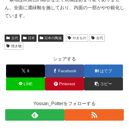
ん。全面に濃緑釉を施しており、内面の一部がやや銀化し
ています。
古代
日本
日本の陶滋
やきもの
古代
焼き物
シェアする
X
Facebook
はてブ
LINE
Pinterest
コピー
Yossan_Potterをフォローする