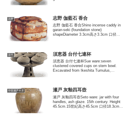
Museum of Art高さ8.8cm 口径11.7...
志野 伽藍石 香合
志野
志野 伽藍石 香合Shino incense caddy in
garan-seki (foundation stone)
shapeDiameter 3.3cm高さ3.3cm 口径
4.3cm いわゆる伽藍石形の香合は、美
濃だけではなく伊賀...
須恵器 台付七連杯
古代
須恵器 台付七連杯Sue ware:seven
clustered covered cups on stem bowl.
Excavated from Ikeshita Tumulus,
Nagoya-shi, Aichi. 6th cen...
瀬戸 灰釉四耳壺
中世瀬戸美濃
瀬戸 灰釉四耳壺Seto ware: jar with four
handles, ash glaze. 15th century. Height
45.5cm.15世紀高さ45.5cm 口径18.3cm
胴径34.6cm 底径18.3cm...