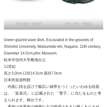
緑釉 段皿・同底裏
緑釉 段皿・同底裏
Green glazed ware dish. Excavated in the grounds of
Shinshū University, Matsumoto-shi, Nagano. 11th century.
Diameter 14.5cm.phic Museum.
松本市信州大学敷地出土
11世紀
高さ3.0cm 口径14.5cm 底径7.0cm
日本民俗資料館
内面に段を設けて幅広い縁帯をつくったいわゆる段皿
は、「延喜式』 に記載された 「擎子」に当たるものと考
えられます。椀台です。
素地は灰黒色の緻密な土で焼成はあまり硬くありませ