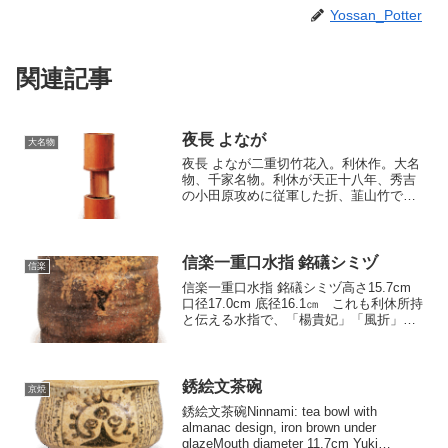
Yossan_Potter
関連記事
夜長 よなが
大名物
夜長 よなが二重切竹花入。利休作。大名
物、千家名物。利休が天正十八年、秀吉
の小田原攻めに従軍した折、韮山竹で三
種の竹花入をつくったうちの一つ。「夜
長」の花入は花窓を二つあけた二重切で
す。伝説によると陣中の夜営で兵が竹を
枕に眠る姿に興を覚えて...
信楽一重口水指 銘礒シミヅ
信楽
信楽一重口水指 銘礒シミヅ高さ15.7cm
口径17.0cm 底径16.1㎝ これも利休所持
と伝える水指で、「楊貴妃」「風折」
「礒シミヅ」、あるいは「風折」「礒シ
ミヅ」「三夕」を称して千家名物三水指
とする伝えもあります。したがって「柴
庵」と...
銹絵文茶碗
京焼
銹絵文茶碗Ninnami: tea bowl with
almanac design, iron brown under
glazeMouth diameter 11.7cm Yuki