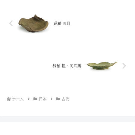
緑釉 耳皿
緑釉 皿・同底裏
ホーム
日本
古代