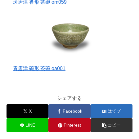
斑唐津 沓形 茶碗 om059
青唐津 碗形 茶碗 oa001
シェアする
X
Facebook
はてブ
LINE
Pinterest
コピー