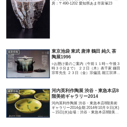
房：〒490-1202 愛知県あま市富塚23
東京池袋 東武 唐津 鶴田 純久 茶
最新情報
陶展1996
○お懸け釜のご案内（午前１１時～午後３
時３０分まで） ２２日（木）表千家 鎌田
宗常先生 ２３日（金）宗偏流 堀江宗津先
生 ２４日（土）松尾流 八木宗呈先生 ２
５日（日）裏千家 土田宗喜先生 ●２月２
１日（木）～２７日（火）●本館６階 美
河内英利作陶展 渋谷・東急本店8
術画...
最新情報
階美術ギャラリー2014
河内英利作陶展 渋谷・東急本店8階美術
ギャラリー2014会期:2014年10月９日(木)
～15日(水)会場：渋谷・東急本店8階美術
ギャラリーお問合せ:TEL.03-3477-3857