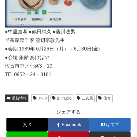
●中里嘉孝 ●鶴田純久 ●藤川法男
呈茶席裏千家 渡辺宗敦先生
●会期 1989年 6月26日（月）～6月30日(金)
●会場 旅館 あけぼの
佐賀市中ノ小路3－10
TEL0952－24－8181
最新情報
1989
あけぼの
三友展
佐賀
シェアする
X
Facebook
はてブ