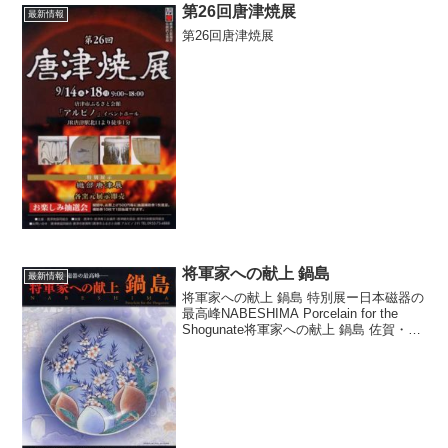
第26回唐津焼展
最新情報
第26回唐津焼展
将軍家への献上 鍋島
最新情報
将軍家への献上 鍋島 特別展ー日本磁器の
最高峰NABESHIMA Porcelain for the
Shogunate将軍家への献上 鍋島 佐賀・鍋
島藩の御用窯で、有田の民窯から最高の
技術を持つ者を集め、技術の漏出を厳し
く制限する管理のも...