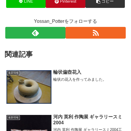
LINE
Pinterest
コピー
Yossan_Potterをフォローする
関連記事
輪状偏壺花入
最新情報
輪状の花入を作ってみました。
河内 英利 作陶展 ギャラリースミ
最新情報
2004
河内 英利 作陶展 ギャラリースミ2004工