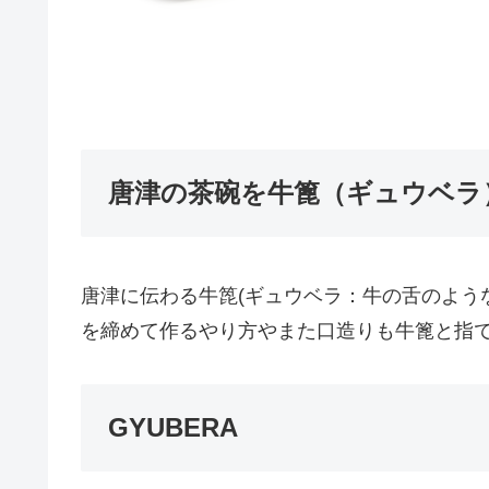
唐津の茶碗を牛篦（ギュウベラ
唐津に伝わる牛箆(ギュウベラ：牛の舌のよう
を締めて作るやり方やまた口造りも牛篦と指
GYUBERA