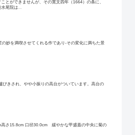
ことができませんが、その寛文四年（1664）の条に、
尾院は...
m 備前独特め窯変の妙を満喫させてくれる作であり-その変化に満ちた景
まるく轆轤びきされ、やや小振りの高台がついています。高台の
eter 30.0cm高さ15.8cm 口径30.0cm 緩やかな甲盛蓋の中央に菊の