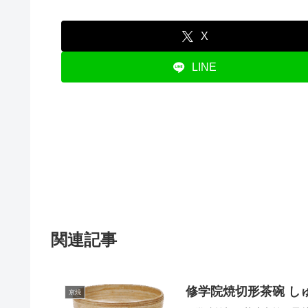
X
LINE
関連記事
修学院焼切形茶碗 し
京焼