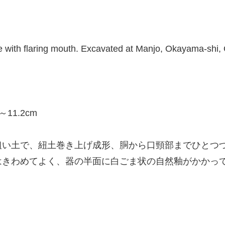
with flaring mouth. Excavated at Manjo, Okayama-shi, 
～11.2cm
い土で、紐土巻き上げ成形、胴から口頸部までひとつ
はきわめてよく、器の半面に白ごま状の自然釉がかかっ