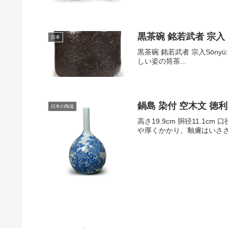
黒茶碗 銘若武者 宗入
日本
黒茶碗 銘若武者 宗入Sōnyü: te
しい姿の筒茶...
鍋島 染付 空木文 徳利
日本の陶滋
高さ19.9cm 胴径11.
や厚くかかり、釉膚はいさ