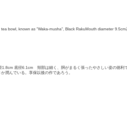
a bowl, known as "Waka-musha", Black RakuMouth diamet
1cm 口径1.8cm 底径6.1cm 頬部は細く、胴がまるく張ったやさしい
さか潤んでいる。享保以後の作であろう。