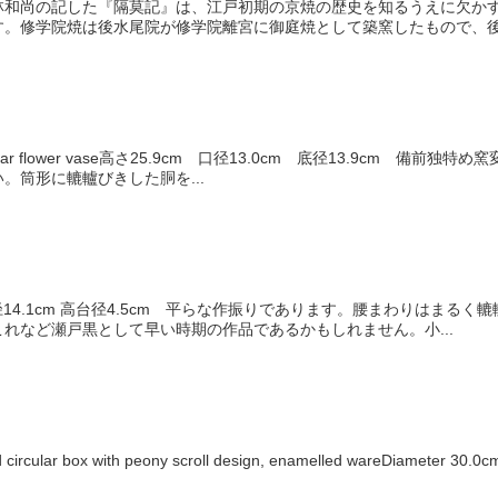
林和尚の記した『隔莫記』は、江戸初期の京焼の歴史を知るうえに欠かす
。修学院焼は後水尾院が修学院離宮に御庭焼として築窯したもので、後水
angular flower vase高さ25.9cm 口径13.0cm 底径13.9c
。筒形に轆轤びきした胴を...
 口径14.1cm 高台径4.5cm 平らな作振りであります。腰まわりは
れなど瀬戸黒として早い時期の作品であるかもしれません。小...
ular box with peony scroll design, enamelled wareDiam