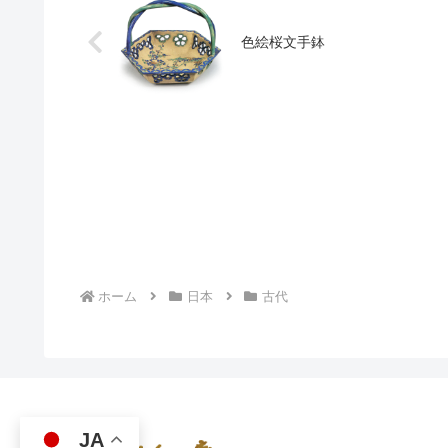
色絵桜文手鉢
ホーム
日本
古代
JA