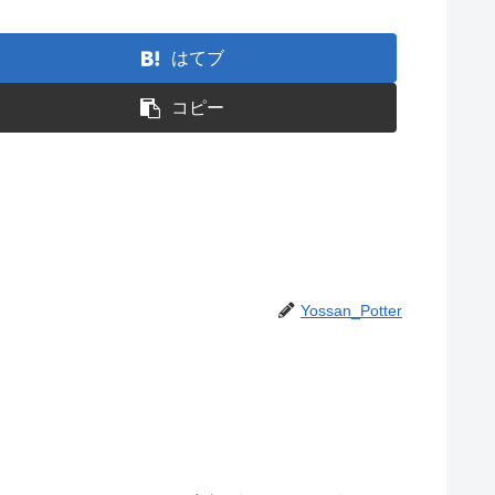
はてブ
コピー
Yossan_Potter