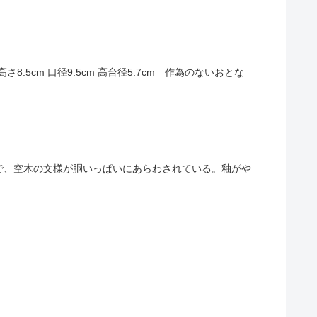
er 9.5cm高さ8.5cm 口径9.5cm 高台径5.7cm 作為のないおとな
姿の徳利で、空木の文様が胴いっぱいにあらわされている。釉がや