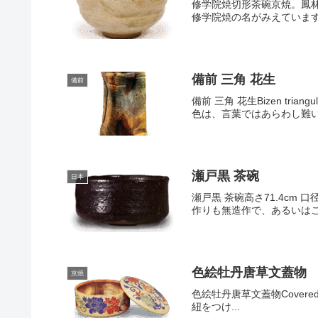
修学院焼切形茶碗京焼。鳳
修学院焼の名がみえています
備前 三角 花生
備前
備前 三角 花生Bizen tri
色は、言葉ではあらわし難い
瀬戸黒 茶碗
日本
瀬戸黒 茶碗高さ71.4cm
作りも無造作で、あるいはこ
色絵牡丹唐草文蓋物
京焼
色絵牡丹唐草文蓋物Covered circ
紐をつけ...