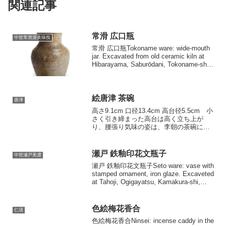
関連記事
常滑 広口瓶
中世常滑渥美猿投
常滑 広口瓶Tokoname ware: wide-mouth
jar. Excavated from old ceramic kiln at
Hibarayama, Saburōdani, Tokoname-shi,
Aichi. 12t...
絵唐津 茶碗
唐津
高さ9.1cm 口径13.4cm 高台径5.5cm 小
さく引き締まった高台は高く立ち上が
り、腰張り気味の姿は、李朝の茶碗に似
たものを見るが、唐津には少ない。外側
口近く三方に花弁風の文様をあらわし、
その間に「×｣印をあらわ […]
瀬戸 鉄釉印花文瓶子
中世瀬戸美濃
瀬戸 鉄釉印花文瓶子Seto ware: vase with
stamped ornament, iron glaze. Excaveted
at Tahoji, Ogigayatsu, Kamakura-shi,
Kanagawa. 14...
色絵梅花香合
仁清
色絵梅花香合Ninsei: incense caddy in the