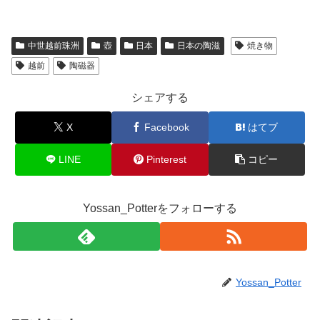
中世越前珠洲
壺
日本
日本の陶滋
焼き物
越前
陶磁器
シェアする
X
Facebook
はてブ
LINE
Pinterest
コピー
Yossan_Potterをフォローする
Yossan_Potter