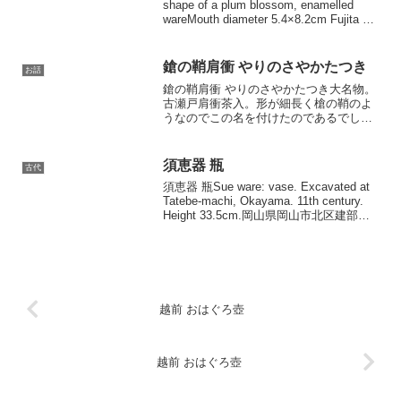
shape of a plum blossom, enamelled
wareMouth diameter 5.4×8.2cm Fujita Art
Museum高さ1....
鎗の鞘肩衝 やりのさやかたつき
お話
鎗の鞘肩衝 やりのさやかたつき大名物。
古瀬戸肩衝茶入。形が細長く槍の鞘のよ
うなのでこの名を付けたのであるでしょ
う。『名物目利間書』には「太閤銘」、
雲州松平家本『茶入名物記』には「利休
銘」とあります。一説に明智光春が坂本
須恵器 瓶
古代
城で最期の時、この茶入...
須恵器 瓶Sue ware: vase. Excavated at
Tatebe-machi, Okayama. 11th century.
Height 33.5cm.岡山県岡山市北区建部町
出土11世紀高さ33.5cm 口径14.2cm ...
越前 おはぐろ壺
越前 おはぐろ壺