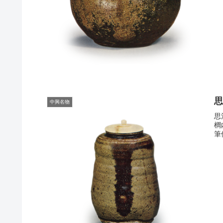
中興名物
思
櫚
筆