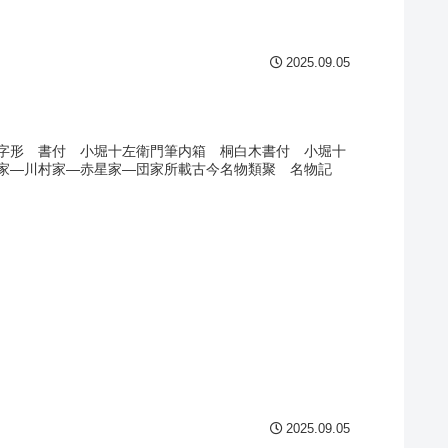
2025.09.05
字形 書付 小堀十左衛門筆内箱 桐白木書付 小堀十
田家―川村家―赤星家―団家所載古今名物類聚 名物記
2025.09.05