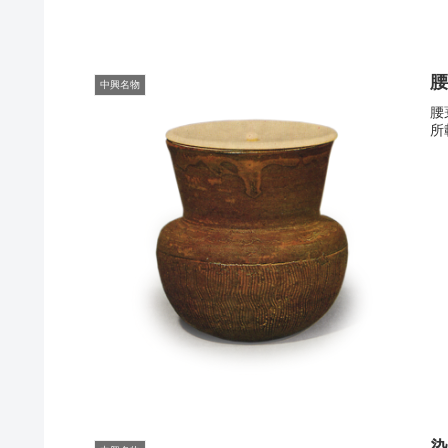
中興名物
腰
所