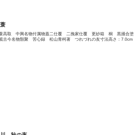
腰蓑
蓑高取 中興名物付属物蓋二仕覆 二挽家仕覆 更紗箱 桐 黒掻合塗
載古今名物類聚 苦心録 松山青柯著 つれづれの友寸法高さ：7.0cm 口径：6