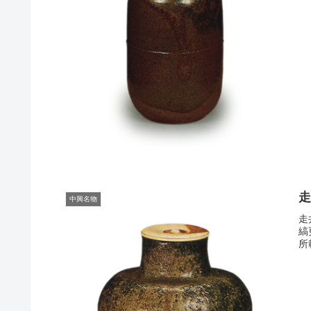
中興名物
走
縞
所