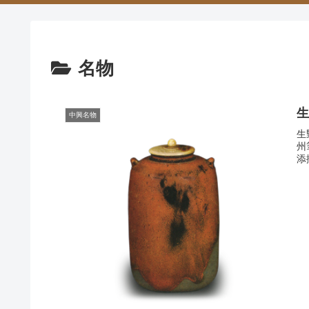
名物
中興名物
生
州
添