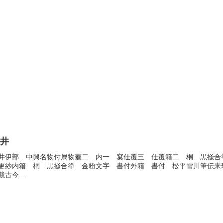
走井
井伊部 中興名物付属物蓋二 内一 窠仕覆三 仕覆箱二 桐 黒掻合
更紗内箱 桐 黒掻合塗 金粉文字 書付外箱 書付 松平雪川筆伝来
載古今...