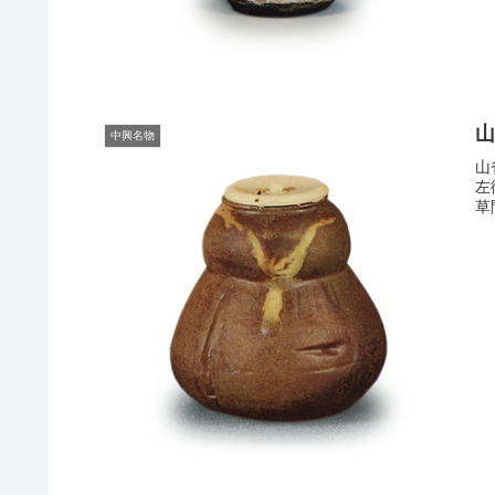
中興名物
山
左
草