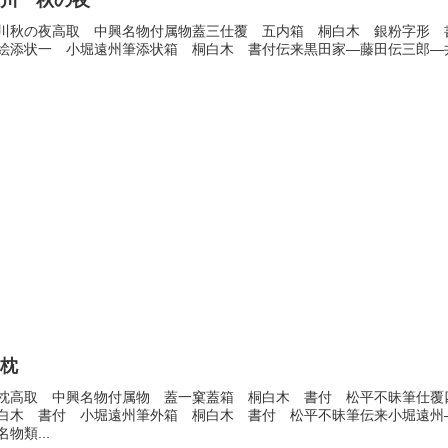
染川 秋の夜
川秋の夜高取 中興名物付属物蓋三仕覆 五内箱 桐白木 銀粉字形 
絵添状一 小堀遠州筆添状箱 桐白木 書付伝来黒田家―藤田伝三郎―井上世外
手枕
枕高取 中興名物付属物 蓋一窠蓋箱 桐白木 書付 松平不昧筆仕
白木 書付 小堀遠州筆外箱 桐白木 書付 松平不昧筆伝来小堀遠州
名物類...