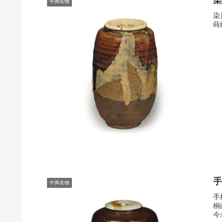
中興名物
染
蒔
中興名物
手
桐
今