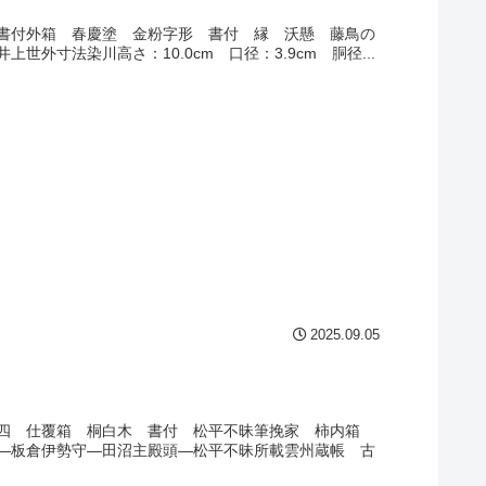
書付外箱 春慶塗 金粉字形 書付 縁 沃懸 藤鳥の
寸法染川高さ：10.0cm 口径：3.9cm 胴径...
2025.09.05
覆四 仕覆箱 桐白木 書付 松平不昧筆挽家 柿内箱
―板倉伊勢守―田沼主殿頭―松平不昧所載雲州蔵帳 古