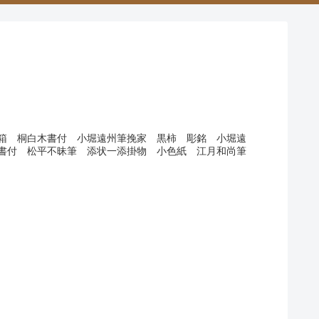
箱 桐白木書付 小堀遠州筆挽家 黒柿 彫銘 小堀遠
書付 松平不昧筆 添状一添掛物 小色紙 江月和尚筆