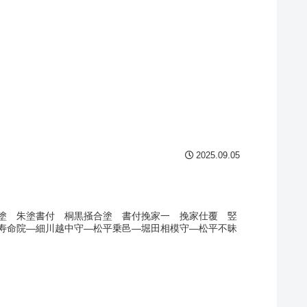
2025.09.05
塗 朱塗書付 桐黒掻合塗 書付挽家一 挽家仕覆 竪
寿命院―細川越中守―松平乗邑―堀田相模守―松平不昧