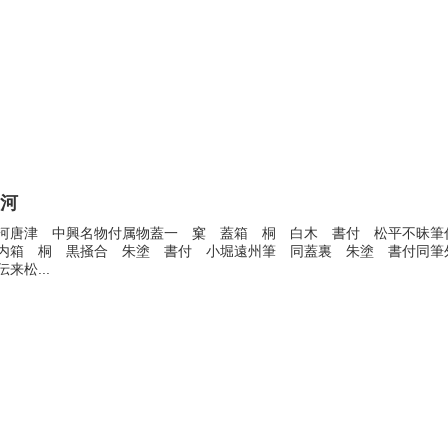
思河
河唐津 中興名物付属物蓋一 窠 蓋箱 桐 白木 書付 松平不昧筆
内箱 桐 黒掻合 朱塗 書付 小堀遠州筆 同蓋裏 朱塗 書付同筆
伝来松...