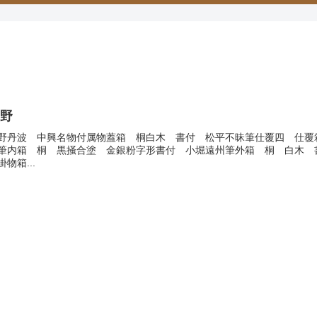
生野
野丹波 中興名物付属物蓋箱 桐白木 書付 松平不昧筆仕覆四 仕覆
筆内箱 桐 黒掻合塗 金銀粉字形書付 小堀遠州筆外箱 桐 白木 
掛物箱...