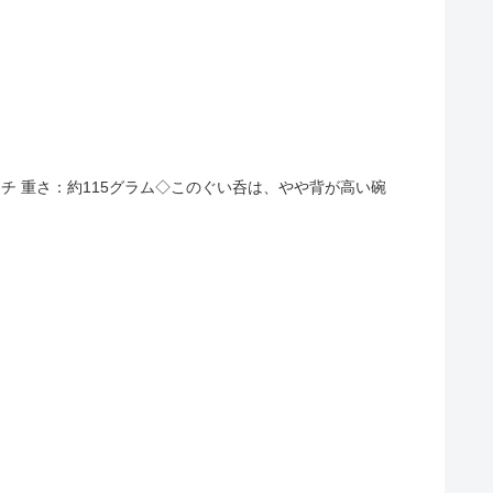
5センチ 重さ：約115グラム◇このぐい呑は、やや背が高い碗