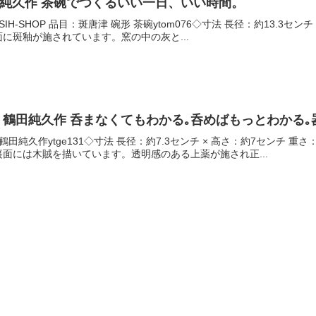
鶴田純久作 茶碗でつくるいい一日、いい時間。
IH-SHOP 品目：斑唐津 碗形 茶碗ytom076◇寸法 長径：約13.3セ
に斑釉が施されています。窯の中の灰と...
呑 鶴田純久作 呑まなくてもわかる｡呑めばもっとわかる｡
鶴田純久作ytge131◇寸法 長径：約7.3センチ × 高さ：約7センチ
面には木賊を描いています。透明感のある上薬が施され正...