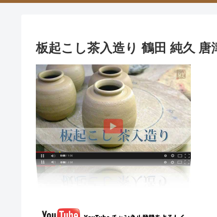
板起こし茶入造り 鶴田 純久 