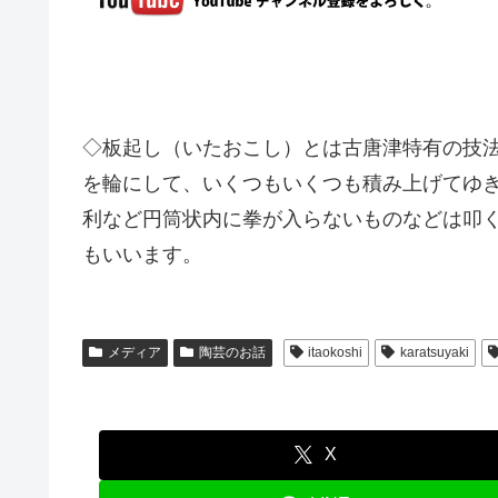
◇板起し（いたおこし）とは古唐津特有の技
を輪にして、いくつもいくつも積み上げてゆ
利など円筒状内に拳が入らないものなどは叩
もいいます。
メディア
陶芸のお話
itaokoshi
karatsuyaki
X