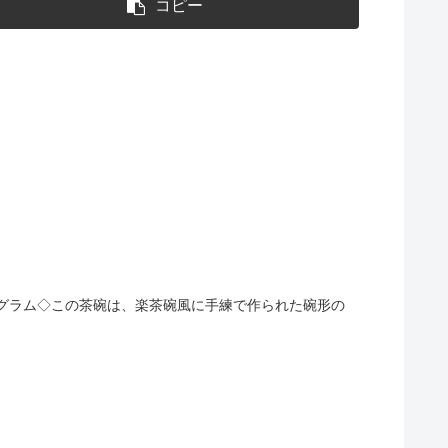
コピー
：約340グラム◇この茶碗は、楽茶碗風に手練で作られた碗形の