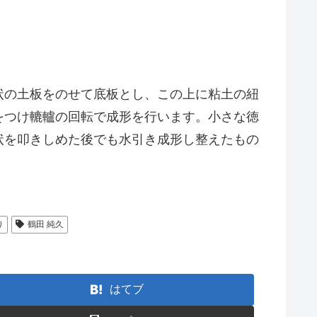
状の土板をのせて底板とし、この上に粘土の紐
をつけ轆轤の回転で成形を行います。小さな徳
状を叩きしめた後でも水引き成形し整えたもの
り
鶴田 純久
はてブ