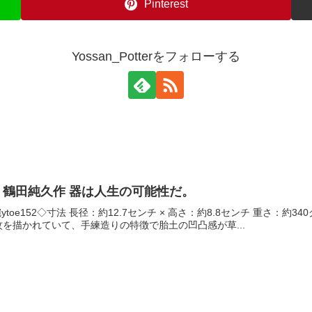
Pinterest
Yossan_Potterをフォローする
碗 鶴田純久作 器は人生の可能性だ。
ytoe152◇寸法 長径：約12.7センチ × 高さ：約8.8センチ 重さ
を描かれていて、手練造りの特徴で胎土の凹凸感が草...