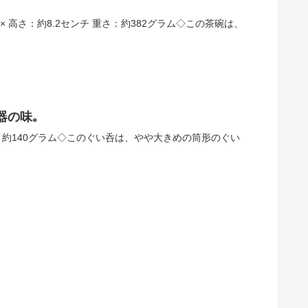
ンチ × 高さ：約8.2センチ 重さ：約382グラム◇この茶碗は、
器の味｡
 重さ：約140グラム◇このぐい呑は、やや大きめの筒形のぐい