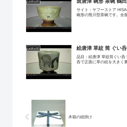
斑唐津 碗形 茶碗 
メディア
サイト：ヤフーストア HISAS
碗形の熊川型茶碗です。全面
絵唐津 草紋 筒 ぐい
メディア
品目：絵唐津 草紋筒ぐい呑 
呑で正面に草の絵を大きく裏
木箱の紐掛け