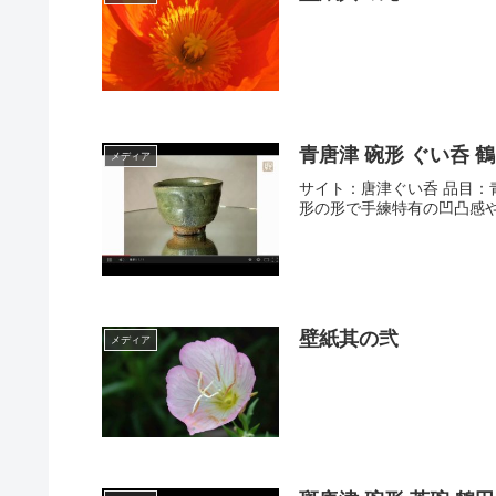
青唐津 碗形 ぐい呑 
メディア
サイト：唐津ぐい呑 品目：青唐
形の形で手練特有の凹凸感や
壁紙其の弐
メディア