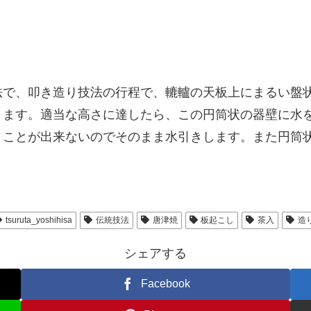
法で、叩き造り技法の行程で、轆轤の天板上にまるい盤
きます。適当な高さに達したら、この円筒状の器壁に水
くことが出来ないのでそのまま水引きします。また円筒
tsuruta_yoshihisa
伝統技法
唐津焼
板起こし
茶入
造
シェアする
Facebook