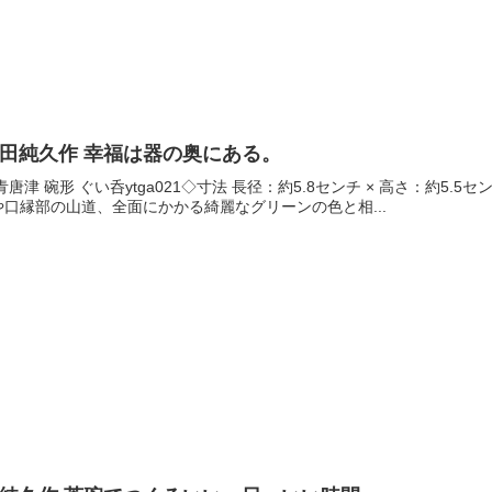
鶴田純久作 幸福は器の奥にある。
津 碗形 ぐい呑ytga021◇寸法 長径：約5.8センチ × 高さ：約5.
口縁部の山道、全面にかかる綺麗なグリーンの色と相...