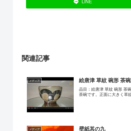
LINE
関連記事
絵唐津 草紋 碗形 茶
メディア
品目：絵唐津 草紋 碗形 茶碗
茶碗です。正面に大きく草紋
壁紙其の九
メディア