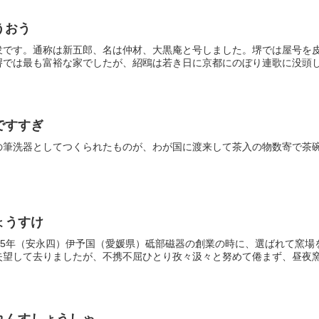
うおう
衆です。通称は新五郎、名は仲材、大黒庵と号しました。堺では屋号を
では最も富裕な家でしたが、紹鴎は若き日に京都にのぼり連歌に没頭しま
ですすぎ
の筆洗器としてつくられたものが、わが国に渡来して茶入の物数寄で茶
ょうすけ
775年（安永四）伊予国（愛媛県）砥部磁器の創業の時に、選ばれて窯
望して去りましたが、不携不屈ひとり孜々汲々と努めて倦まず、昼夜窯の
れんすしょうしゃ