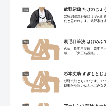
武野紹鴎 たけのじょ
お話
武野紹鴎武野紹鴎は堺の町
たと思われます。武野家は堺
刷毛目筆洗 はけめふ
お話
名物、刷毛目茶碗。刷毛目
蔵。（『大正名器鑑』）
杉本丈助 すぎもとじ
お話
杉野丈助ともいいます。1
他郷から招いた工人はみな失
アーレンス商社 あー