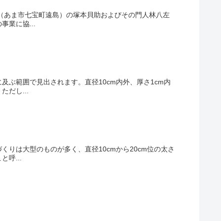
村（あま市七宝町遠島）の塚本貝助およびその門人林八左
業に協...
ぶ範囲で見出されます。直径10cm内外、厚さ1cm内
だし...
りは大型のものが多く、直径10cmから20cm位の太さ
呼...