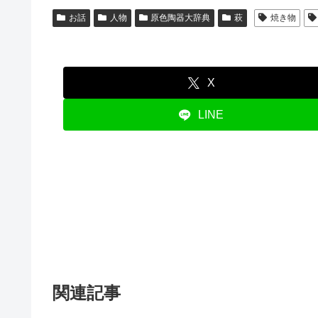
お話
人物
原色陶器大辞典
萩
焼き物
X
LINE
関連記事