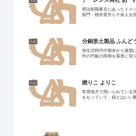
お話
明治初期東京にあったドイ
衛門・桃井英升ら十余人を招
分銅形土製品 ふんど
お話
弥生式時代中期末から後期に
外の円板の両側を弧形に切り
撚りこ よりこ
お話
常滑地方で用いられている用
をもっていて、紐とはいい難