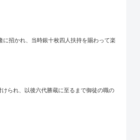
綱隆に招かれ、当時銀十枚四人扶持を賜わって楽
付けられ、以後六代勝蔵に至るまで御徒の職の