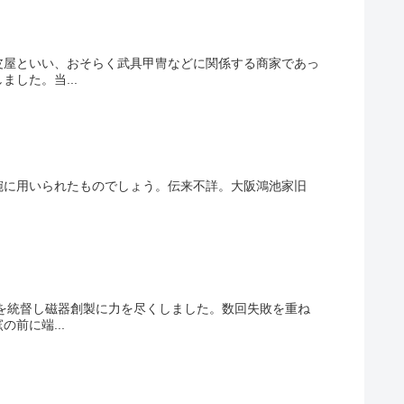
皮屋といい、おそらく武具甲冑などに関係する商家であっ
した。当...
碗に用いられたものでしょう。伝来不詳。大阪鴻池家旧
場を統督し磁器創製に力を尽くしました。数回失敗を重ね
前に端...