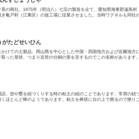
ツ系の商社。1875年（明治八）七宝の製造を企て、愛知県海東郡遠島
き亀戸村（江東区）の仮工場に従業させました。当時ワグネルも同社の事
うがたどせいひん
かけての土製品。岡山県を中心とした中国・四国地方および近畿地方に及
取った形状、つまり近世の分銅の形を呈するのでこの名称があります。た
語。壺や甕を紐づくりする時の粘土の紐のことであります。常滑の紐づく
くほとんど棒のようであります。粘土を棒状に台の上で撚るので撚りこと