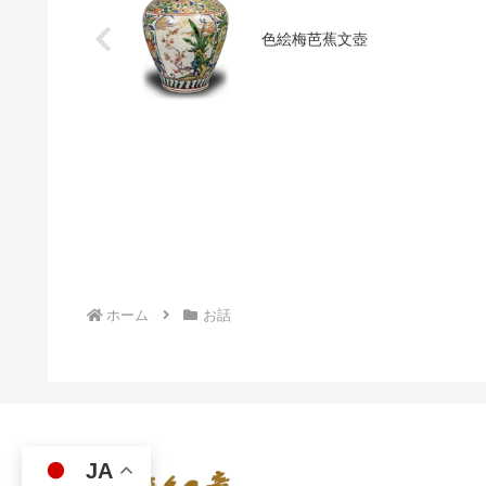
色絵梅芭蕉文壺
ホーム
お話
JA