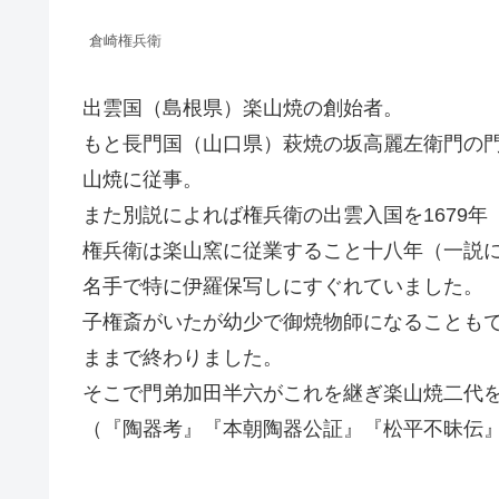
倉崎権兵衛
出雲国（島根県）楽山焼の創始者。
もと長門国（山口県）萩焼の坂高麗左衛門の門
山焼に従事。
また別説によれば権兵衛の出雲入国を1679
権兵衛は楽山窯に従業すること十八年（一説に
名手で特に伊羅保写しにすぐれていました。
子権斎がいたが幼少で御焼物師になることも
ままで終わりました。
そこで門弟加田半六がこれを継ぎ楽山焼二代
（『陶器考』『本朝陶器公証』『松平不昧伝