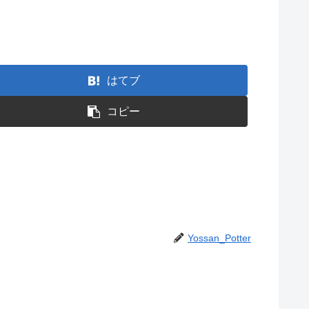
はてブ
コピー
Yossan_Potter