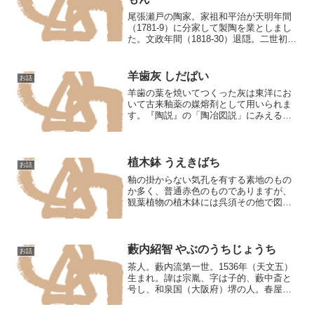
尾張瀬戸の陶家。家祖和平治が天明年間
（1781-9）に分家して製陶を業としまし
た。文政年間（1818-30）退隠。二世初平
が業を継いだ頃はすでに全村が競って新
製焼に転業する時節でありましたが、彼
は固く古法を守りました。1870年（明治
羊歯灰 しだぱい
お話
三）退...
羊歯の葉を焼いてつくった灰は東洋にお
いて古来釉薬の媒熔剤として用いられま
す。『陶説』の「陶冶図説」にみえる鳳
尾草は羊歯の類であるといいます。藤江
永孝によれば、その含有する燐酸の作用
により呉須染付を鮮明かつ温雅にすると
いいます。
植木鉢 うえきばち
お話
釉の掛からない気孔を有する素地のもの
か多く、普通赤色のものでありますが、
観葉植物の植木鉢には呉須その他で図案
し模様を施し、透明釉を施したものが用
いられています。素地色は白色で気孔の
ある陶器質。盆栽に用いられる鉢は別に
盆栽鉢と呼ばれて、中国製...
藪内紹智 やぶのうちじょうち
お話
茶人。藪内流第一世。1536年（天文五）
生まれ。諱は宗胤、字は子的、藪中斎と
号し、和泉国（大阪府）堺の人。春屋禅
師に参じて剣仲の道号を与えられた。宗
巴（道号寸斎）の養嗣。その妻織部の妹