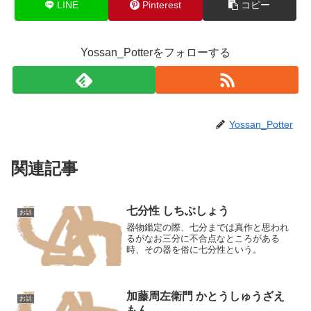
LINE
Pinterest
コピー
Yossan_Potterをフォローする
Yossan_Potter
関連記事
七分性 しちぶしょう
お話
器物鑑定の際、七分までは真作と思われ
るがなお三分に不合点なところがある
時、その器を俗に七分性という。
加藤周左衛門 かとうしゅうざえ
お話
もん