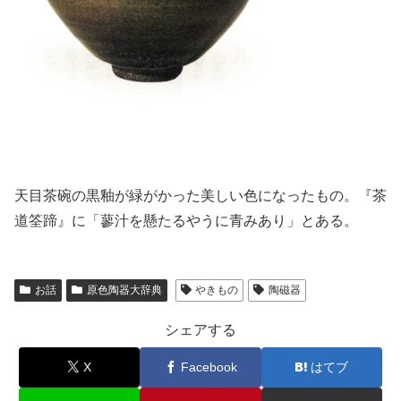
天目茶碗の黒釉が緑がかった美しい色になったもの。『茶
道筌蹄』に「蓼汁を懸たるやうに青みあり」とある。
お話
原色陶器大辞典
やきもの
陶磁器
シェアする
X
Facebook
はてブ