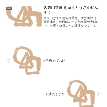
と伝えられる。利休に師事し織部に親し
んだが仕官せず目利を...
久東山善造 きゅうとうざんぜん
お話
ぞう
久東山は号で善造は通称。伊勢国津（三
重県津市）の西南の一志郡久居の大口山
で、土瓶・急須などの雑器をつくりまし
ました。一説によると安東焼の師だった
ともいいますが、詳細は明らかでないよ
うです。（『日本陶工伝』）
タテ桶 たておけ
玉川 たまがわ