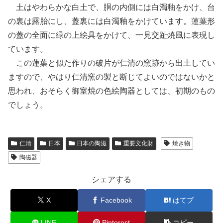
土はやわらかな白土で、胴の内側には白濁釉をかけ、台
の裏は露胎にし、蓋裏には白濁釉をかけています。蓮葉形
の蓋の全面に緑の上絵具をかけて、一見交趾焼風に表現し
ています。
この蓮葉と似た作りの破片が仁清の窯跡から出土してい
ますので、やはり仁清窯の製と断じてよいのではないかと
思われ、おそらく御室焼の色絵陶器としては、初期のもの
でしょう。
仁清
日本
日本の陶滋
重要文化財
焼き物
陶磁器
シェアする
X
Facebook
はてブ
LINE
Pinterest
コピー