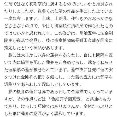
仁清ではなく初期京焼に属するものではないかと推測され
たりしましたが、数多くの仁清の作品を手にした上でいま
一度観察しますと、土味、上絵具、作行きのおおらかさな
どさまざまの点で、やはり御室焼仁清の窯で作られたもの
ではないかと思われます。この香炉は、明治五年に法金剛
院主が夜店で発見し、後に帝室博物館長町田久成が国宝に
指定したという挿話があります。
胴には大まかに八弁の蓮弁をあらわし、台にも間隔を置
いて内に輪宝を配した蓮弁を八弁めぐらし、縁をうねらせ
た蓮葉形の蓋が被せられています。蓋中央には先に蓮の実
をつけた金剛杵の把手を鈕にし、また蓋の五方には梵字を
透彫りであらわして煙出しとしています。
胴の複弁の蓮弁は赤であらわして金線描でくくっていま
すが、その作風などは 「色絵芥子図茶壺」 と共通のもの
であり、けっして巧妙ではありませんが、全体たっぷりと
した形に蓮弁の意匠がよく調和しています。