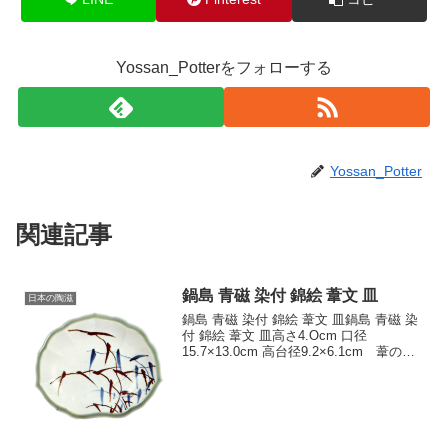
Yossan_Potterをフォローする
Yossan_Potter
関連記事
鍋島 青磁 染付 錦絵 葦文 皿
日本の陶滋
鍋島 青磁 染付 錦絵 葦文 皿鍋島 青磁 染
付 錦絵 葦文 皿高さ4.Ocm 口径
15.7×13.0cm 高台径9.2×6.1cm 葦の文
様を鋳絵と染付であらわし、口に青m釉
をかけている。裏面の二方に大まかに折
枝文をあらわしているが、染付...