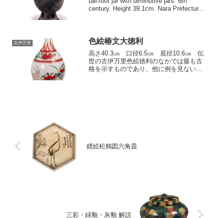
tall-foot jar with diminutive jars. 6th
century. Height 39.1cm. Nara Prefectural
Archaeolog...
色絵椿文大徳利
古伊万里
高さ40.3㎝ 口径6.5㎝ 底径10.6㎝ 伝
世の古伊万里色絵徳利のなかでは最も古
格を示すものであり、他に例を見ない大
作である。いわゆる辣韮徳利形式の器形
ではあるが、胴の張りはまことに充実し
ている。白色の磁胎はやや生焼 […]
銹絵松鶴図六角皿
三彩・緑釉・灰釉 解説