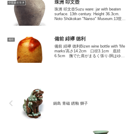
が...
珠洲 叩文壺
中世越前珠洲
珠洲 叩文壺Suzu ware: jar with beaten
surface. 13th century. Height 36.3cm.
Noto Shūkokan "Nanso" Museum.13世紀
高さ36.3cm 口径19.0c...
備前 緋襷 徳利
備前
備前 緋襷 徳利Bizen wine bottle with 'fife
marks'高さ14.2cm 口径3.1cm 底径
6.5cm 撫でた肩がまるく張り-胴はゆる
やかにふくらんで、裾はつよくすぼま
り、胴に比して口部は小さくつつまし
い。か...
鍋島 青磁 銹釉 獅子