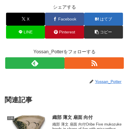
シェアする
X
Facebook
はてブ
LINE
Pinterest
コピー
Yossan_Potterをフォローする
Yossan_Potter
関連記事
織部 薄文 扇面 向付
日本
織部 薄文 扇面 向付Oribe Five mukozuke
bowls in shape of fan with miscanthus