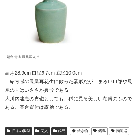
鍋島 青磁 鳳凰耳 花生
高さ28.9cm 口径9.7cm 底径10.0cm
砧青磁の鳳凰耳花生に倣った器形だが、まるいロ部や鳳
凰の耳はいささか異形である。
大川内藩窯の青磁としても、稀に見る美しい釉膚のもので
ある。高台畳付は露胎である。
日本の陶滋
花入
鍋島
焼き物
鍋島
陶磁器