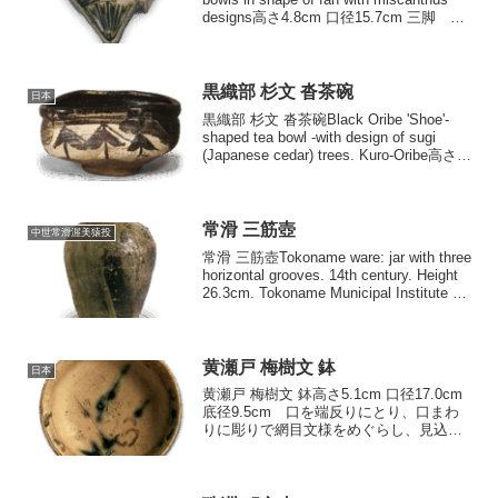
designs高さ4.8cm 口径15.7cm 三脚 扇
面形向付の傑作で、その成形には細やか
な配慮がう...
黒織部 杉文 沓茶碗
日本
黒織部 杉文 沓茶碗Black Oribe 'Shoe'-
shaped tea bowl -with design of sugi
(Japanese cedar) trees. Kuro-Oribe高さ
7.2cm 口径10.0×13.8c...
常滑 三筋壺
中世常滑渥美猿投
常滑 三筋壺Tokoname ware: jar with three
horizontal grooves. 14th century. Height
26.3cm. Tokoname Municipal Institute of
Cer...
黄瀬戸 梅樹文 鉢
日本
黄瀬戸 梅樹文 鉢高さ5.1cm 口径17.0cm
底径9.5cm 口を端反りにとり、口まわ
りに彫りで網目文様をめぐらし、見込に
は梅らしき絵を線彫りし、そこに.胆礬と
鉄釉を点じていますが、「大根文鉢｣と同
じようにかさかさとした釉膚に焼き上