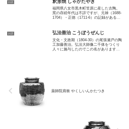
釈形焼 しゃかたやき
お話
に至り、衛...
福岡県八女市黒木町笠原に産した古陶。
窯の存続年代は不詳ですが、元禄（1688-
1704）・正徳（1711-6）の記録があるの
でその頃の産であるでしょう。不整の粗
陶が多く、器の上部に黄釉を施すのを通
例とします。釈・井の各一宇を刻んだも
弘法善治 こうぼうぜんじ
お話
の、長方...
文化・文政期（1804-30）の尾張瀬戸の陶
工加藤善治。弘法大師像二千体をつくり
人々に施与したのでこの名があります。
※かとうぜんじ
薬師院肩衝 やくしいんかたつき