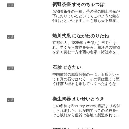
裾野茶壷 すそのちゃつぼ
お話
名物葉茶壷の一種。茶の湯の開山珠光が
下におりているといってこのような銘を
付けたといいます。土も形も天下無双と
いわれました。加賀藩主前田家に伝来し
ました。
蜷川式胤 にながわのりたね
お話
京都の人。1835年（天保六）五月生ま
れ。早くから古物を好み、和漢洋の書物
を多く読む一方東西の名家・諸社寺を歴
訪し家宝を見てまわるな多年にわたって
見聞を広め研究した結果、つい好古界に
名をなした。1869年（明治二）よ太政
石胎 せきたい
お話
官・外務省・文部省の...
中国磁器の胎質分類の一つ。石胎といっ
ても真の石ではなく、その質は重くて堅
くほぼ大理石を琢してつくったようなも
のをいいます。清朝康煕（1662-1722）に
石胎の三彩があります。（『飲流斎説
甕』）
衛生陶器 えいせいとうき
お話
この名称はSanitary-wareの直訳より名付
けられました。わが国でもこの名称を付
ける以前から便器は各地で製造されてい
ましたが、明治末期にイギリス風の便器
製法を基本として研究の結果成功し、同
種のものを東洋陶器株式会社で製造する