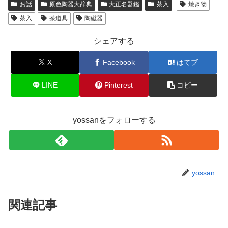
お話
原色陶器大辞典
大正名器鑑
茶入
焼き物
茶入
茶道具
陶磁器
シェアする
X
Facebook
はてブ
LINE
Pinterest
コピー
yossanをフォローする
yossan
関連記事