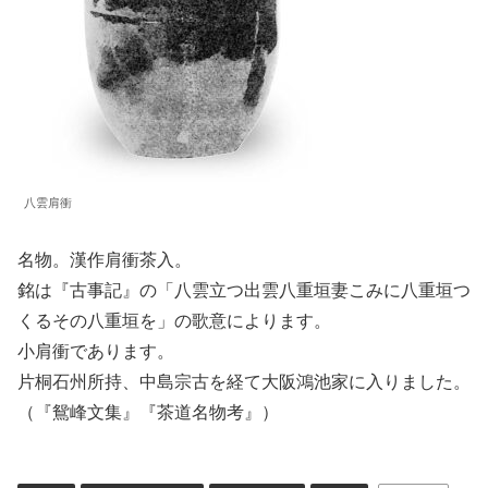
八雲肩衝
名物。漢作肩衝茶入。
銘は『古事記』の「八雲立つ出雲八重垣妻こみに八重垣つ
くるその八重垣を」の歌意によります。
小肩衝であります。
片桐石州所持、中島宗古を経て大阪鴻池家に入りました。
（『鴛峰文集』『茶道名物考』）