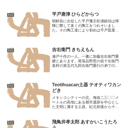
平戸唐津 ひらどからつ
お話
朝鮮役に出征した平戸藩主松浦鎮信は帰
陣に際して多くの陶工をつれそいまし
た。その陶工達により初めは平戸皿屋に
窯を築きますが、燃料や陶土の関係か
ら、数年後には同領内の三川内山付近に
窯を移し創業しました。また佐賀県有田
町の陶器の諸窯も平戸唐津とい...
吉右衛門 きちえもん
お話
瀬戸十作の一人。一書に加藤吉右衛門重
継とあります。尾張品野窯の祖十右衛門
基村の第五代九郎右衛門重行の弟でのち
切支丹として殉教したとあります。
Teotihuacan土器 テオティワカン
お話
どき
メキシコシティーの北、海抜二三〇〇メ
ートルの高地にある都市遺跡を中心とし
た文明に属する土器。紀元前後から十世
紀頃の古典期に含まれる。初期の土器は
一般に単色で平底・球形の壺であり、返
りのある大きな首や胴に不釣合いを思わ
飛鳥井孝太郎 あすかいこうたろ
お話
せるものがある。色は黒・...
う