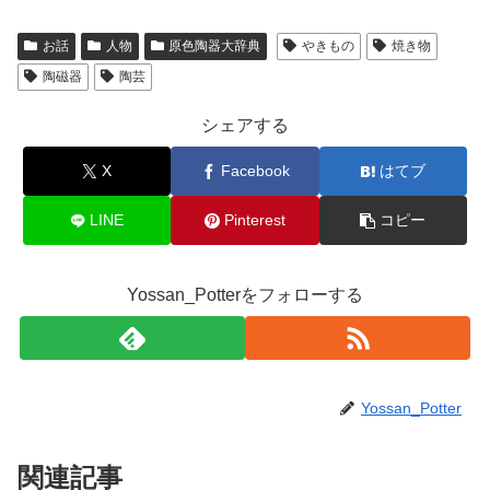
お話
人物
原色陶器大辞典
やきもの
焼き物
陶磁器
陶芸
シェアする
X
Facebook
はてブ
LINE
Pinterest
コピー
Yossan_Potterをフォローする
Yossan_Potter
関連記事