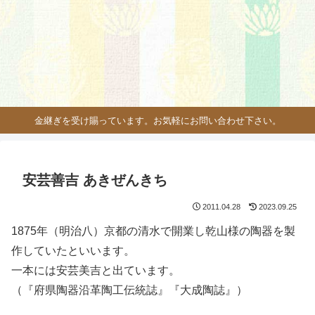
金継ぎを受け賜っています。お気軽にお問い合わせ下さい。
安芸善吉 あきぜんきち
2011.04.28
2023.09.25
1875年（明治八）京都の清水で開業し乾山様の陶器を製
作していたといいます。
一本には安芸美吉と出ています。
（『府県陶器沿革陶工伝統誌』『大成陶誌』）