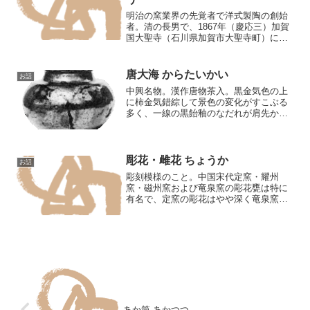
明治の窯業界の先覚者で洋式製陶の創始
者。清の長男で、1867年（慶応三）加賀
国大聖寺（石川県加賀市大聖寺町）に生
まれました。1890年（明治二三）東京工
業学校（現東京工業大学）を卒業、1896
年（同二九）森村組に入り翌年ドイツに
唐大海 からたいかい
お話
留学、さらに...
中興名物。漢作唐物茶入。黒金気色の上
に柿金気錯綜して景色の変化がすこぶる
多く、一線の黒飴釉のなだれが肩先から
盆付際に達します。釉質は上手で無疵、
唐大海中有数の出来といわれます。もと
小堀遠州所持、1809年（文化六）小堀宗
中から尾関文右衛門雅...
彫花・雌花 ちょうか
お話
彫刻模様のこと。中国宋代定窯・耀州
窯・磁州窯および竜泉窯の彫花甕は特に
有名で、定窯の彫花はやや深く竜泉窯の
彫花はやや浅いです。彫花には平彫・凸
彫・凹彫の三種があります。
あか筒 あかつつ