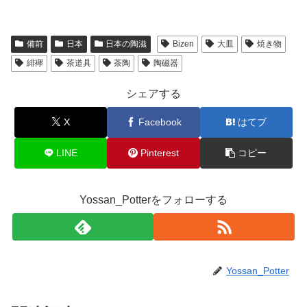
備前
日本
日本の陶滋
Bizen
大皿
焼き物
緋襷
茶道具
茶陶
陶磁器
シェアする
X
Facebook
はてブ
LINE
Pinterest
コピー
Yossan_Potterをフォローする
Yossan_Potter