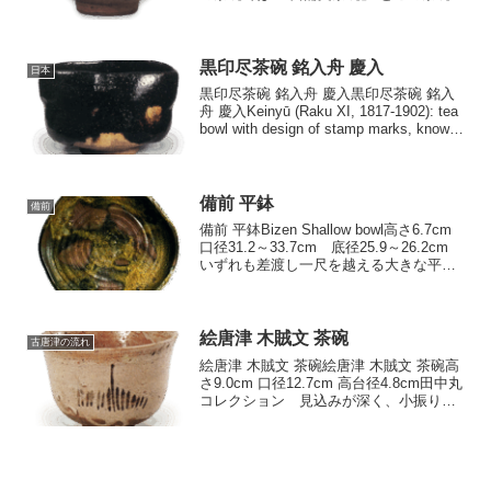
双璧をなすものではないでしょうか。両
者まったく趣は異なりますが、 朝鮮系の
陶工ならではの作為が生きている絵...
黒印尽茶碗 銘入舟 慶入
日本
黒印尽茶碗 銘入舟 慶入黒印尽茶碗 銘入
舟 慶入Keinyū (Raku XI, 1817-1902): tea
bowl with design of stamp marks, known
as "Irifune", Black Raku...
備前 平鉢
備前
備前 平鉢Bizen Shallow bowl高さ6.7cm
口径31.2～33.7cm 底径25.9～26.2cm
いずれも差渡し一尺を越える大きな平鉢
で、窯変の景色の鮮かなもめで、ずんぐ
りと歪んだ器形はおもしろく、味わい深
い作でしょう。...
絵唐津 木賊文 茶碗
古唐津の流れ
絵唐津 木賊文 茶碗絵唐津 木賊文 茶碗高
さ9.0cm 口径12.7cm 高台径4.8cm田中丸
コレクション 見込みが深く、小振りに
引き締まった茶碗で、口は端反りに、 腰
はやや強く張り、 高台は小さく素直に削
り出されています。 高台内の削り...