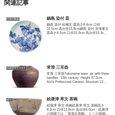
関連記事
鍋島 染付 皿
日本の陶滋
鍋島 染付 松梅文 皿高さ8.4cm 口径
31.5cm 高台径15.8cm鍋島 染付 岩海巣文
皿高さ8.1cm 口径31.0cm 高台径15.3cm
鍋島 染付 菊水 仙雪輪文 皿高さ7.5cm 口
径30.2cm 高台径15.2cm鍋島 染...
常滑 三耳壺
中世常滑渥美猿投
常滑 三耳壺Tokoname ware: jar with three
handles. 13th century. Height 47.0cm.
Aichi Prefectural Ceramic Museum.13世
紀高さ47.0cm ...
絵唐津 草文 茶碗
唐津
絵唐津 草文 茶碗絵唐津 草文 茶碗高さ
8.2cm 口径13.8cm 高台径6.0cm 絵唐津
の茶碗では 「菖蒲文茶碗」 とこの茶碗が