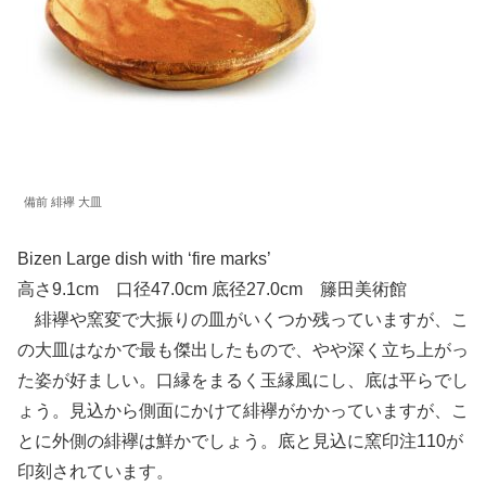
備前 緋襷 大皿
Bizen Large dish with ‘fire marks’
高さ9.1cm 口径47.0cm 底径27.0cm 籐田美術館
緋襷や窯変で大振りの皿がいくつか残っていますが、こ
の大皿はなかで最も傑出したもので、やや深く立ち上がっ
た姿が好ましい。口縁をまるく玉縁風にし、底は平らでし
ょう。見込から側面にかけて緋襷がかかっていますが、こ
とに外側の緋襷は鮮かでしょう。底と見込に窯印注110が
印刻されています。