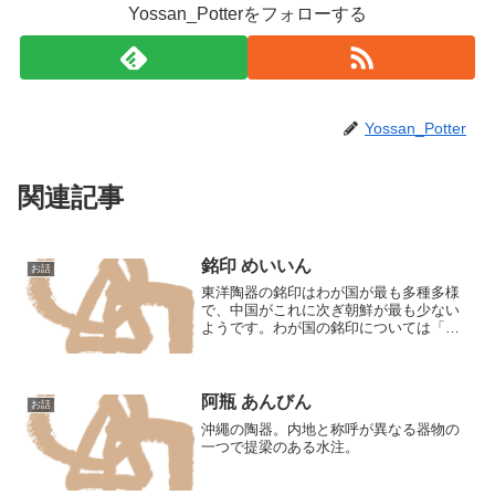
Yossan_Potterをフォローする
Yossan_Potter
関連記事
銘印 めいいん
お話
東洋陶器の銘印はわが国が最も多種多様
で、中国がこれに次ぎ朝鮮が最も少ない
ようです。わが国の銘印については「銘
款」の項を、中国のそれは「款識」の項
を参照。※かんし※めいかん
阿瓶 あんびん
お話
沖繩の陶器。内地と称呼が異なる器物の
一つで提梁のある水注。