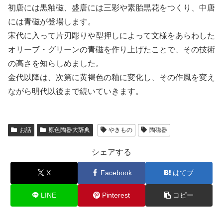
初唐には黒釉磁、盛唐には三彩や素胎黒花をつくり、中唐
には青磁が登場します。
宋代に入って片刃彫りや型押しによって文様をあらわした
オリーブ・グリーンの青磁を作り上げたことで、その技術
の高さを知らしめました。
金代以降は、次第に黄褐色の釉に変化し、その作風を変え
ながら明代以後まで続いていきます。
お話
原色陶器大辞典
やきもの
陶磁器
シェアする
X
Facebook
はてブ
LINE
Pinterest
コピー