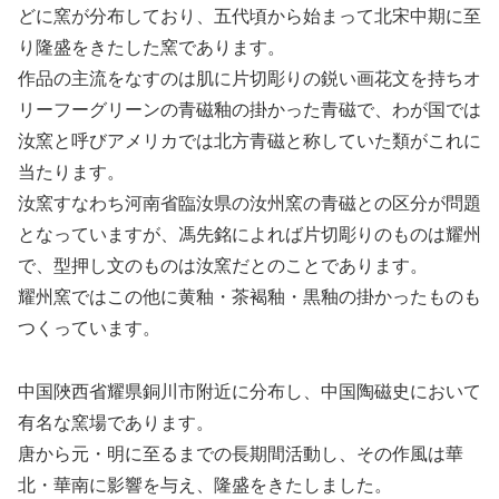
どに窯が分布しており、五代頃から始まって北宋中期に至
り隆盛をきたした窯であります。
作品の主流をなすのは肌に片切彫りの鋭い画花文を持ちオ
リーフーグリーンの青磁釉の掛かった青磁で、わが国では
汝窯と呼びアメリカでは北方青磁と称していた類がこれに
当たります。
汝窯すなわち河南省臨汝県の汝州窯の青磁との区分が問題
となっていますが、馮先銘によれば片切彫りのものは耀州
で、型押し文のものは汝窯だとのことであります。
耀州窯ではこの他に黄釉・茶褐釉・黒釉の掛かったものも
つくっています。
中国陜西省耀県銅川市附近に分布し、中国陶磁史において
有名な窯場であります。
唐から元・明に至るまでの長期間活動し、その作風は華
北・華南に影響を与え、隆盛をきたしました。