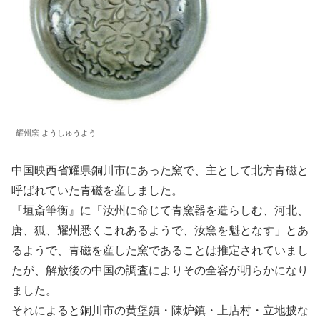
耀州窯 ようしゅうよう
中国映西省耀県銅川市にあった窯で、主として北方青磁と
呼ばれていた青磁を産しました。
『垣斎筆衡』に「汝州に命じて青窯器を造らしむ、河北、
唐、狐、耀州悉くこれあるようで、汝窯を魁となす」とあ
るようで、青磁を産した窯であることは推定されていまし
たが、解放後の中国の調査によりその全容が明らかになり
ました。
それによると銅川市の黄堡鎮・陳炉鎮・上店村・立地披な