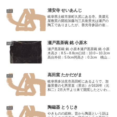
清安寺 せいあんじ
お話
岐阜県土岐市泉町久尻にある寺。美濃元
屋敷窯の開祖加藤与三兵衛景光は瀬戸の
陶工でありましたが、善光寺参詣の途次
この地に立ち寄りこの寺を建立し、のち
ここに移りその菩提寺としました。それ
ゆえ美濃陶窯との縁は極めて深いです。
奥書に貞享三丙寅年（16...
瀬戸黒茶碗 銘 小原木
お話
瀬戸黒茶碗 銘 小原木瀬戸黒茶碗 銘 小原
木高さ：8.5～8.8cm口径：10.0～10.2cm
高台外径：5.0cm同高さ：0.2cm 桃山時
代にはじめてつくった、漆黒の釉薬の全
面にかかった焼き物を、俗に瀬戸黒と呼
んでいます。瀬戸黒といって...
高田窯 たかだがま
お話
岐阜県多治見市高田町にあるようで、加
藤景豊の七男景直（景吉）が1616年（元
和二）2月大平より来て開窯したといわれ
ています。この窯を白粉窯といいます
が、そのほか高田窯・円田窯があるよう
で、この両窯は共に天目茶碗をはじめ徳
利・植木鉢などのほか...
陶磁器 とうじき
お話
やきものの総称。昔から陶器という語は