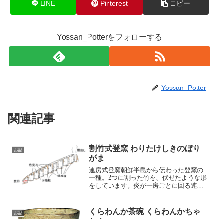
LINE
Pinterest
コピー
Yossan_Potterをフォローする
Yossan_Potter
関連記事
割竹式登窯 わりたけしきのぼり
お話
がま
連房式登窯朝鮮半島から伝わった登窯の
一種。2つに割った竹を、伏せたような形
をしています。炎が一房ごとに回る連房
式とは異なり、穴窯のように真っ直ぐ走
ります。
くらわんか茶碗 くらわんかちゃ
お話