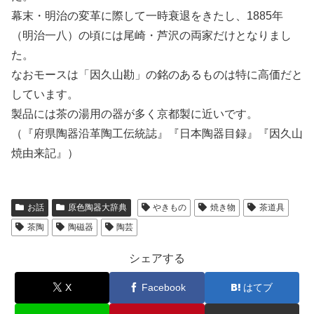
幕末・明治の変革に際して一時衰退をきたし、1885年
（明治一八）の頃には尾崎・芦沢の両家だけとなりまし
た。
なおモースは「因久山勘」の銘のあるものは特に高価だと
しています。
製品には茶の湯用の器が多く京都製に近いです。
（『府県陶器沿革陶工伝統誌』『日本陶器目録』『因久山
焼由来記』）
お話
原色陶器大辞典
やきもの
焼き物
茶道具
茶陶
陶磁器
陶芸
シェアする
X
Facebook
はてブ