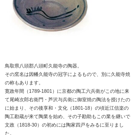
鳥取県八頭郡八頭町久能寺の陶器。
その窯名は因幡久能寺の冠字によるもので、別に久能寺焼
の称もあります。
寛政年間（1789-1801）に京都の陶工六兵衛がこの地に来
て尾崎次郎右衛門・芦沢与兵衛に御室焼の陶法を授けたの
に始まり、その後享和・文化（1801-18）の頃近江信楽の
陶工勘蔵が来て陶業を始め、その子勘助もこの業を継いで
文政（1818-30）の初めには陶家四戸をみるに至りまし
た。