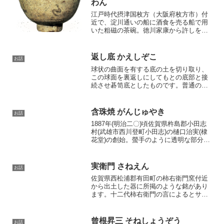
わん
江戸時代摂津国枚方（大阪府枚方市）付
近で、淀川通いの船に酒食を売る船で用
いた粗磁の茶碗。徳川家康から許しを受
けたといって言葉も乱暴に「餅くらわん
か酒くらわんか」と叫んで売りました。
もとは肥前（佐賀・長崎県）地方の染付
返し底 かえしぞこ
お話
の粗物または伊予国（愛媛...
球状の曲面を有する底の土を切り取り、
この球面を裏返しにしてもとの底部と接
続させ碁笥底としたものです。普通の碁
笥底は単なる削り込みである、返し底は
前記のようにするので形もよく手取りも
軽いです。上製のものに行う手法で翫ま
含珠焼 がんじゅやき
お話
す。※ごけぞこ
1887年(明治二〇)頃佐賀県杵島郡小田志
村(武雄市西川登町小田志)の樋口治実(棣
花堂)の創始。螢手のように透明な部分の
ある磁器で、特許第四〇五号「磁器に透
明紋様を顕わす方法」(1887年、明治二〇
年一二月二日)によったもの。しかし製作
実衛門 さねえん
お話
に当...
佐賀県西松浦郡有田町の柿右衛門窯付近
から出土した器に所掲のような銘があり
ます。十二代柿右衛門の言によるとサネ
エン（実術門）の銘であるといいます
が、それが何代であるかは不明でありま
す。しかしこれは徳の字で、柿右衛門に
曾根昇三 そねしょうぞう
お話