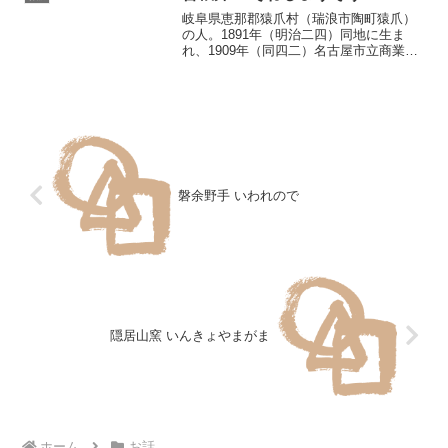
近似した器を製作していた帛...
岐阜県恵那郡猿爪村（瑞浪市陶町猿爪）
の人。1891年（明治二四）同地に生ま
れ、1909年（同四二）名古屋市立商業学
校を卒業後、中国貿易研究のため満州営
口（遼寧省営口）に渡り、1910年父猪之
助の死に遭い帰国、家業の山庄製陶所を
継ぎ製磁に従事...
磐余野手 いわれので
隠居山窯 いんきょやまがま
ホーム
お話