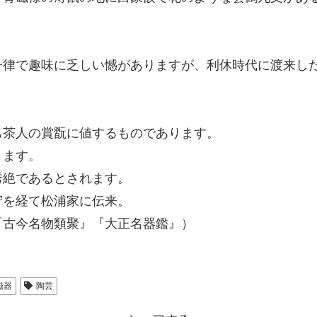
一律で趣味に乏しい憾がありますが、利休時代に渡来し
も茶人の賞翫に値するものであります。
ります。
秀絶であるとされます。
守を経て松浦家に伝来。
『古今名物類聚』『大正名器鑑』）
磁器
陶芸