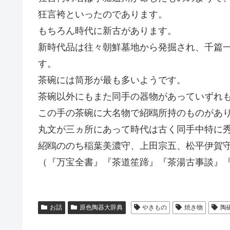
狂言袴といったのであります。
もちろん時代に新古があります。
新時代品は往々朝鮮墓地から発掘され、千篇
す。
茶碗には筒形が最も多いようです。
茶碗以外にもまた同手の器物があっていずれ
この手の茶碗に大名物で紹鴎所持のものがあ
丸文が三ヵ所にあって時代は古く同手中特に
紹鴎ののち稲葉美濃守、上田宗五、松平伊賀
（『万宝全書』『茶道笙蹄』『茶湯古事談』
お話
原色陶器大辞典
やきもの
焼き物
陶