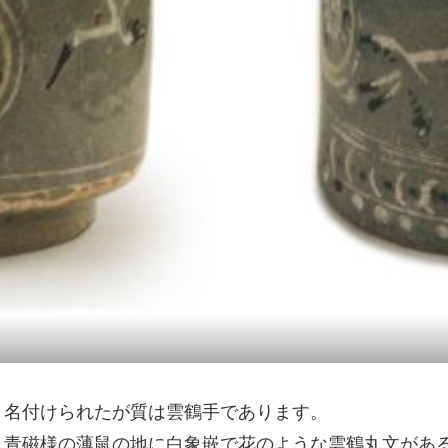
と名付けられたが質は雲鶴手であります。
、青磁様の薄鼠の地に白象嵌で花のような雲鶴丸文があ