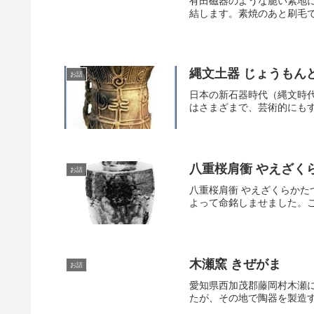
有田磁器のような脆い素地
結します。素焼のあと刷毛で
縄文土器 じょうもん
お話
日本の新石器時代（縄文時代
はさまざまで、芸術的にもす
八重桜肩衝 やえざく
お話
八重桜肩衝 やえざくらか
よって命銘しませました。こ
木瀬窯 きぜがま
お話
愛知県西加茂郡藤岡村木瀬
たが、その地で陶器を製造す