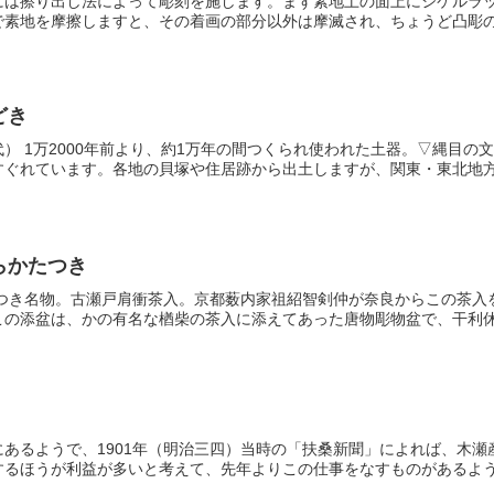
には擦り出し法によって彫刻を施します。まず素地土の面上にシケルラ
素地を摩擦しますと、その着画の部分以外は摩滅され、ちょうど凸彫の文
どき
） 1万2000年前より、約1万年の間つくられ使われた土器。▽縄目
ぐれています。各地の貝塚や住居跡から出土しますが、関東・東北地方に
らかたつき
たつき名物。古瀬戸肩衝茶入。京都薮内家祖紹智剣仲が奈良からこの茶入
の添盆は、かの有名な楢柴の茶入に添えてあった唐物彫物盆で、干利休が
にあるようで、1901年（明治三四）当時の「扶桑新聞」によれば、木
るほうが利益が多いと考えて、先年よりこの仕事をなすものがあるようで