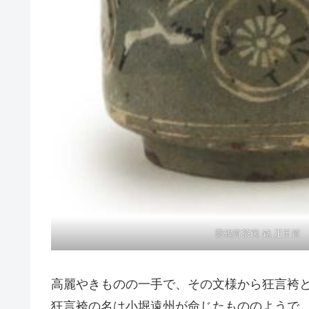
雲鶴筒茶碗 銘 疋田筒
高麗やきものの一手で、その文様から狂言袴
狂言袴の名は小堀遠州が命じたもののようで