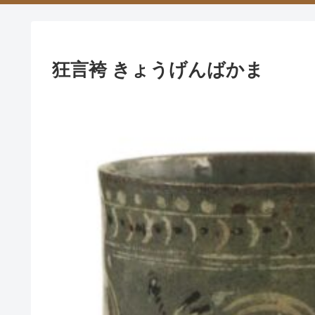
狂言袴 きょうげんばかま