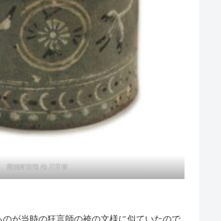
雲鶴筒茶碗 銘 疋田筒
るのが当時の狂言師の袴の文様に似ていたので