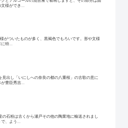
ックとアルコールの混合液で着画しますと、その部分は固
様ができ...
の文様がついたものが多く、黒褐色でもろいです。形や文様
特...
を見出し「いにしへの奈良の都の八重桜」の古歌の意に
豊臣秀吉...
瀬産の石粉は古くから瀬戸その他の陶業地に輸送されまし
、よう...