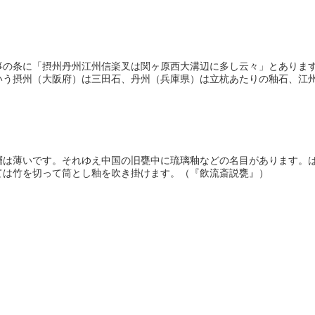
事の条に「摂州丹州江州信楽叉は関ヶ原西大溝辺に多し云々」とありま
う摂州（大阪府）は三田石、丹州（兵庫県）は立杭あたりの釉石、江州（
層は薄いです。それゆえ中国の旧甕中に琉璃釉などの名目があります。
ては竹を切って筒とし釉を吹き掛けます。（『飲流斎説甕』）