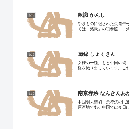
款識 かんし
お話
やきものに記された焼造年
ては「銘款」の項参照）、焼
蜀錦 しょくきん
お話
文様の一種。もと中国の蜀
様を織り出しています。これ
南京赤絵 なんきんあ
お話
中国明末清初、景徳鎮の民
原産地である中国では今日ほ