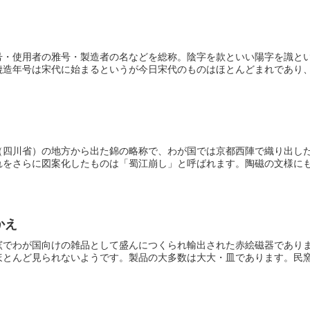
号・使用者の雅号・製造者の名などを総称。陰字を款といい陽字を識と
造年号は宋代に始まるというが今日宋代のものはほとんどまれであり、時
（四川省）の地方から出た錦の略称で、わが国では京都西陣で織り出し
をさらに図案化したものは「蜀江崩し」と呼ばれます。陶磁の文様にも往
かえ
窯でわが国向けの雑品として盛んにつくられ輸出された赤絵磁器であり
とんど見られないようです。製品の大多数は大大・皿であります。民窯の