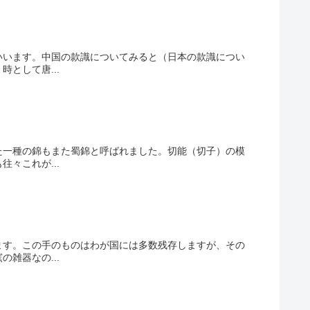
いいます。中国の款識についてみると（日本の款識につい
として唐...
た一種の錦もまた蜀錦と呼ばれました。切能（切子）の模
々これが...
ます。この手のものはわが国には多数残存しますが、その
雑器なの...