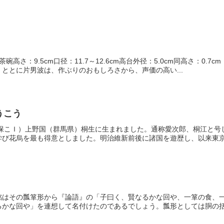
碗高さ：9.5cm口径：11.7～12.6cm高台外径：5.0cm同高さ：
ととに片男波は、作ぶりのおもしろさから、声価の高い...
うこう
（天保こＩ）上野国（群馬県）桐生に生まれました。通称愛次郎、桐江と
び花烏を最も得意としました。明治維新前後に諸国を遊歴し、以来東京に
銘はその瓢箪形から『論語』の「子曰く、賢なるかな回や、一箪の食、
かな回や」を連想して名付けたのであるでしょう。瓢形としては胴の括れ