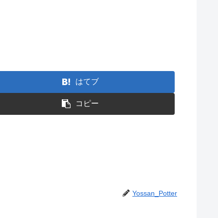
はてブ
コピー
Yossan_Potter