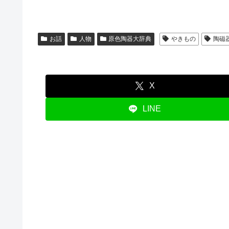
お話
人物
原色陶器大辞典
やきもの
陶磁
X
LINE