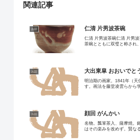
関連記事
仁清 片男波茶碗
お話
仁清 片男波茶碗仁清 片男波茶
茶碗とともに双璧と称され、
大出東皐 おおいでと
お話
明治期の画家。1841年
す。画法を藤堂凌雲らから学
顔回 がんかい
お話
名物。瓢箪茶入、薩摩焼。
はその楽みを改めず。賢なる