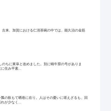
0.7cm 古来、加賀における仁清茶碗の中では、能久治の金筋
号しのちに東皐と改めました。別に蝸牛窟の号がありま
住み平素...
一瓢の飲もて晒巷に在り。人はその憂いに堪えざるも、回
が少なく...