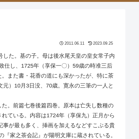
2011.06.11
2023.09.25
と号した。基の子。母は後水尾天皇の皇女常子内
致仕し、1725年（享保一〇）59歳の時准三后
た。また書・花香の道にも深かったが、特に茶
元）10月3日没、70歳。寛永の三筆の一人と
。
した。前篇七巻後篇四巻。原本は亡失し数種の
れている。内容は1724年（享保九）正月から
の記事が最も多く、挿画を加えるなどすこぶる貴
院の『家之茶会記』が陽明文庫に蔵されている。