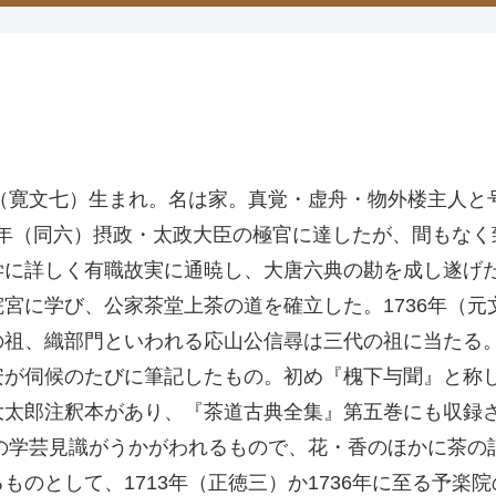
年（寛文七）生まれ。名は家。真覚・虚舟・物外楼主人
09年（同六）摂政・太政大臣の極官に達したが、間もなく
学に詳しく有職故実に通暁し、大唐六典の勘を成し遂げ
に学び、公家茶堂上茶の道を確立した。1736年（元文
の祖、織部門といわれる応山公信尋は三代の祖に当たる
安が伺候のたびに筆記したもの。初め『槐下与聞』と称
太郎注釈本があり、『茶道古典全集』第五巻にも収録さ
院の学芸見識がうかがわれるもので、花・香のほかに茶
ものとして、1713年（正徳三）か1736年に至る予楽