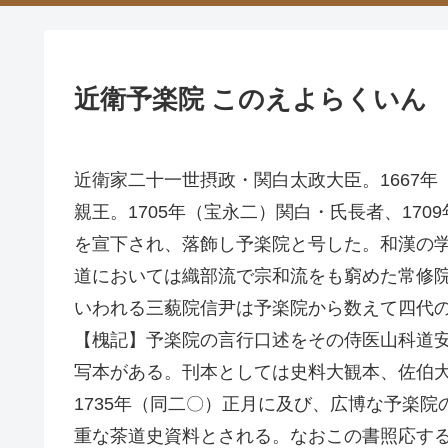
近衛予楽院 このえよらくいん
近衛家二十一世摂政・関白太政大臣。1667
親王。1705年（宝永二）関白・氏長者、17
を宣下され、落飾し予楽院と号した。和漢の
道においては織部流で宗和流をも窮めた常修院宮
いわれる三藐院信尹は予楽院から数えて四代
【槐記】予楽院の言行口述をその侍医山科道
写本がある。刊本としては史料大観本、佐伯大
1735年（同二〇）正月に及び、広博な予楽
重な茶道史資料とされる。なおこの書照応する