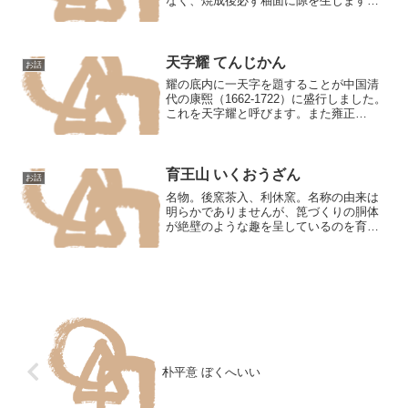
なく、焼成後必ず釉面に隙を生じます。
その隙隙を有する釉を総称して隙釉とい
います。わが国では薩摩焼や粟田焼かお
ります。※かんにゅう卵焼 ひびやき釉面
にできた微小な亀裂のこ...
天字耀 てんじかん
お話
耀の底内に一天字を題することが中国清
代の康煕（1662-1722）に盛行しました。
これを天字耀と呼びます。また雍正
（1723-35）にも天字の小耀かあります。
（『匋雅』）※てんしかん
育王山 いくおうざん
お話
名物。後窯茶入、利休窯。名称の由来は
明らかでありませんが、箆づくりの胴体
が絶壁のような趣を呈しているのを育王
山に見立てたものでしょうか。底の十字
の窯印や士味・作行などから茂右衛門の
作との説があります。のち大阪藤田家の
所蔵。（『大正名器鑑』）
朴平意 ぼくへいい