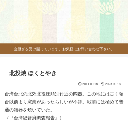
金継ぎを受け賜っています。お気軽にお問い合わせ下さい。
北投焼 ほくとやき
2011.09.18
2023.09.18
台湾台北の北郊北投庄順別付近の陶器。この地には古く領
台以前より窯業があったらしいが不詳。戦前には極めて普
通の雑器を焼いていた。
（『台湾総督府調査報告』）