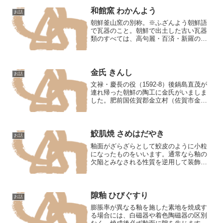
和館窯 わかんよう
お話
朝鮮釜山窯の別称。※ふざんよう朝鮮語
で瓦器のこと。朝鮮で出土した古い瓦器
類のすべては、高句麗・百済・新羅の三
国鼎立時代より新羅の統一時代を経て高
麗時代にかけてのものが多く、素焼の灰
色または赤色を帯びたものを主とする
が、まれにその瓦胎に黄・緑...
金氏 きんし
お話
文禄・慶長の役（1592-8）後鍋島直茂が
連れ帰った朝鮮の陶工に金氏がいましま
した。肥前国佐賀郡金立村（佐賀市金立
町）で製陶したのち藤ノ川内（佐賀県伊
万里市松浦町山形）に移り、さらに有田
に転じました。その後裔は不詳。また同
じ時に島津義弘が連...
鮫肌焼 さめはだやき
お話
釉面がざらざらとして鮫皮のように小粒
になったものをいいます。通常なら釉の
欠陥とみなされる性質を逆用して装飾的
効果を上げたもので、薩摩焼（竜門
司）・萩焼・上野焼・常滑焼その他にこ
れがみられます。志野焼などもこれに近
いものとみられます。鮫釉に用...
隙釉 ひびぐすり
お話
膨脹率が異なる釉を施した素地を焼成す
る場合には、白磁器や着色陶磁器の区別