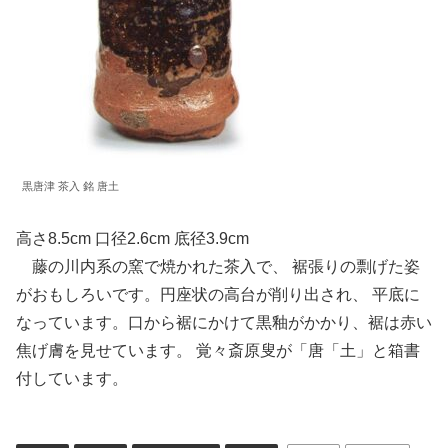
黒唐津 茶入 銘 唐土
高さ8.5cm 口径2.6cm 底径3.9cm
藤の川内系の窯で焼かれた茶入で、 裾張りの剽げた姿
がおもしろいです。円座状の高台が削り出され、 平底に
なっています。口から裾にかけて黒釉がかかり、裾は赤い
焦げ膚を見せています。 覚々斎原叟が「唐「土」と箱書
付しています。