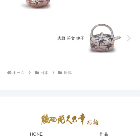
志野 笹文 銚子
ホーム
日本
唐津
HONE
作品