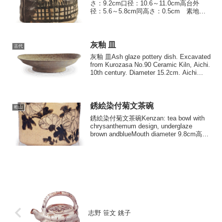
さ：9.2cm口径：10.6～11.0cm高台外
径：5.6～5.8cm同高さ：0.5cm 素地は
柔らかな感覚の灰白土、形は珍しく四方
の筒形で、これを白釉地と黒釉地の片身
替わりにかけ分け、白地には杜若...
灰釉 皿
古代
灰釉 皿Ash glaze pottery dish. Excavated
from Kurozasa No.90 Ceramic Kiln, Aichi.
10th century. Diameter 15.2cm. Aichi
Pref...
銹絵染付菊文茶碗
乾山
銹絵染付菊文茶碗Kenzan: tea bowl with
chrysanthemum design, underglaze
brown andblueMouth diameter 9.8cm高さ
8.3cm 口径9.8cm 高台径5.5cm...
志野 笹文 銚子