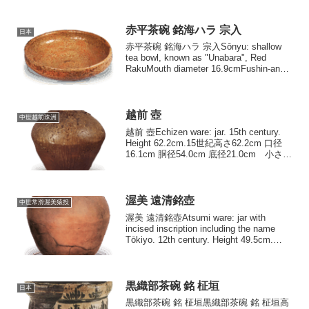
赤平茶碗 銘海ハラ 宗入
日本
赤平茶碗 銘海ハラ 宗入Sōnyu: shallow
tea bowl, known as "Unabara", Red
RakuMouth diameter 16.9cmFushin-an高
さ5.1cm 口径16.9cm 高台径6.1cm...
越前 壺
中世越前珠洲
越前 壺Echizen ware: jar. 15th century.
Height 62.2cm.15世紀高さ62.2cm 口径
16.1cm 胴径54.0cm 底径21.0cm 小さく
しまった口頸部、まる味を帯びた肩から
稜線を描いて底部...
渥美 遠清銘壺
中世常滑渥美猿投
渥美 遠清銘壺Atsumi ware: jar with
incised inscription including the name
Tōkiyo. 12th century. Height 49.5cm.
Aichi Prefectur...
黒織部茶碗 銘 柾垣
日本
黒織部茶碗 銘 柾垣黒織部茶碗 銘 柾垣高