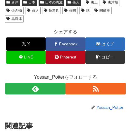
唐津
日本
日本の陶滋
茶入
唐土
唐津焼
焼き物
茶入
茶道具
茶陶
銘
陶磁器
黒唐津
シェアする
X
Facebook
はてブ
LINE
Pinterest
コピー
Yossan_Potterをフォローする
Yossan_Potter
関連記事