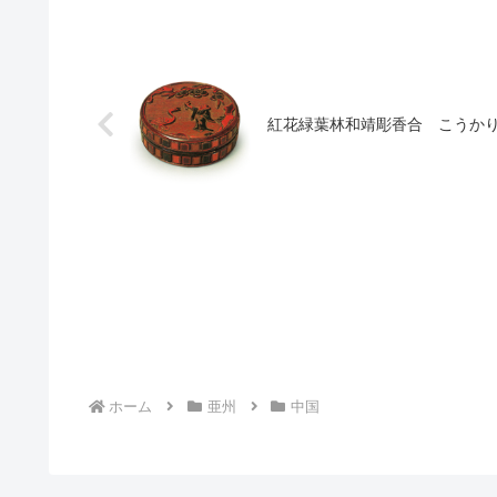
紅花緑葉林和靖彫香合 こうか
ホーム
亜州
中国