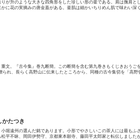
造りが升のような大きな四角形をした珍しい形の釜である。肩は撫肩と
かに花の実摘みの唐金蓋がある。釜肌は細かいちりめん肌で味わい深く、
。重文。『古今集』巻九断簡。この断簡を含む第九巻きもくじきおうご
に贈られ、長らく高野山に伝来したところから、同種の古今集切を「高野切」
しかたつき
。小堀遠州の選んだ銘であります。小形でやさしいこの茶人には最もふ
松平不昧、岡田伊勢守、京都東本願寺、藤田平太郎家と転伝しましたが、