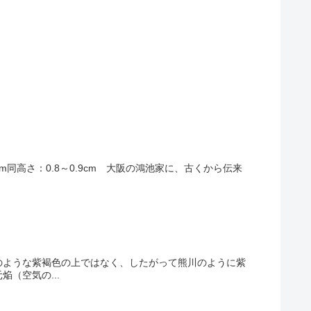
5.5cm同高さ：0.8～0.9cm 大阪の鴻池家に、古くから伝来
のような紫褐色の上ではなく、したがって熊川のように紫
（空気の...