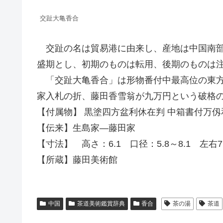
交趾大亀香合
交趾の名は貿易港に由来し、産地は中国南部
盛期とし、初期のものは転用、後期のものは
「交趾大亀香合」は形物番付中最高位の東方
家入札の折、藤田香雪翁が九万円という破格
【付属物】 黒塗四方盆利休在判 中箱書付万仭
【伝来】生島家―藤田家
【寸法】 高さ：6.1 口径：5.8～8.1 左右7.
【所蔵】藤田美術館
中国
茶道美術鑑賞辞典
香合
茶の湯
茶道