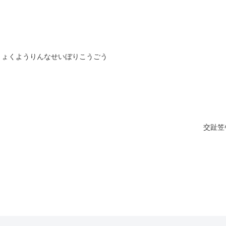
りょくようりんなせいぼりこうごう
交趾笠