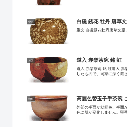
白磁 銹花 牡丹 唐草文
中国
重文 白磁銹花牡丹唐草文瓶 定
道入 赤楽茶碗 銘 虹
お話
道入 赤楽茶碗 銘 虹道入 赤楽
したもので、同家に深く蔵さ
高麗色替玉子手茶碗 
朝鮮
外部の半面が枇杷色、半面
色に肌が変化しません。堅手