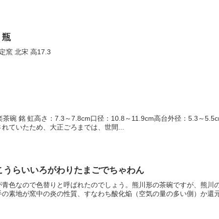
 瓶
窯 北宋 高17.3
茶碗 銘 虹高さ：7.3～7.8cm口径：10.8～11.9cm高台外径：5.3～
れていたため、大正ごろまでは、世間...
こうらいいろがわりたまごでちゃわん
が青色なので色替りと呼ばれたのでしょう。熊川形の茶碗ですが、熊川
の素地が窯中の炎の性質、すなわち酸化焔（空気の量の多い側）か還元焔