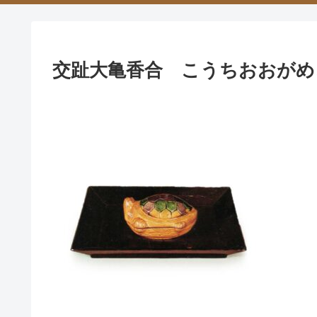
交趾大亀香合 こうちおおがめ