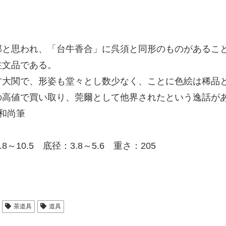
と思われ、「台牛香合」に呉須と同形のものがあるこ
注文品である。
大関で、形姿も堂々とし数少なく、ことに色絵は稀品
の高値で買い取り、莞爾として他界されたという逸話が
和尚筆
8～10.5 底径：3.8～5.6 重さ：205
茶道具
道具