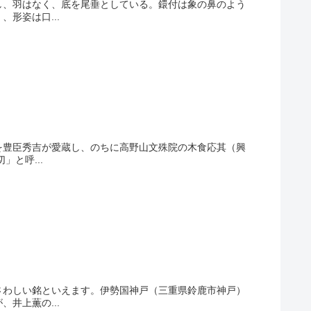
し、羽はなく、底を尾垂としている。鐶付は象の鼻のよう
形姿は口...
を豊臣秀吉が愛蔵し、のちに高野山文殊院の木食応其（興
と呼...
さわしい銘といえます。伊勢国神戸（三重県鈴鹿市神戸）
井上薫の...