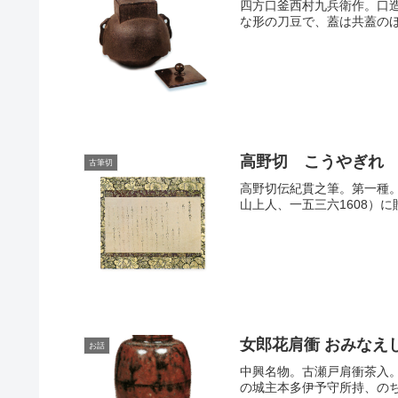
四方口釜西村九兵衛作。口
な形の刀豆で、蓋は共蓋のほ
高野切 こうやぎれ
古筆切
高野切伝紀貫之筆。第一種
山上人、一五三六1608）
女郎花肩衝 おみなえ
お話
中興名物。古瀬戸肩衝茶入
の城主本多伊予守所持、のち