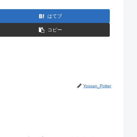
はてブ
コピー
Yossan_Potter