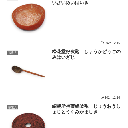
いざいめいはいき
2024.12.16
松花堂好灰匙 しょうかどうごの
茶道具
みはいざじ
2024.12.16
紹鷗所持藤組釜敷 じょうおうし
茶道具
ょじとうぐみかましき