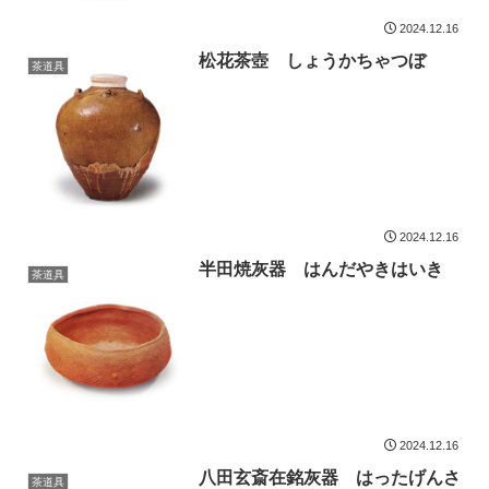
2024.12.16
松花茶壺 しょうかちゃつぼ
茶道具
2024.12.16
半田焼灰器 はんだやきはいき
茶道具
2024.12.16
八田玄斎在銘灰器 はったげんさ
茶道具