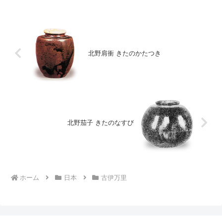
北野肩衝 きたのかたつき
北野茄子 きたのなすび
ホーム
日本
古伊万里