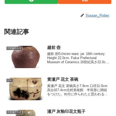
Yossan_Potter
関連記事
越前 壺
中世越前珠洲
越前 壺Echizen ware: jar. 16th century.
Height 22.0cm. Fukui Prefectural
Museum of Ceramics.16世紀高さ22.0cm
口径10.8cm 胴径21.7cm ...
黄瀬戸 花文 茶碗
日本
黄瀬戸 花文 茶碗高さ7.9cm 口径11.0cm
高台径7.4cm北村美衛館 半筒形に胴紐
をつけた。向付に作られたと思われる一
連の作品が今日茶碗に使われています。
なかでは｢難波｣、南三井家に伝来した茶
碗などが極めて著名であるが、この茶碗
も...
瀬戸 灰釉印花文瓶子
中世瀬戸美濃