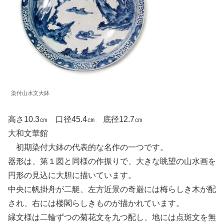
染付山水文大鉢
高さ10.3㎝ 口径45.4㎝ 底径12.7㎝
大和文華館
初期染付大鉢の代表的な名作の一つです。
器形は、第１図と同様の作振りで、大きな眺望の山水画を
円形の見込に大胆に描いています。
中央に帆掛舟が二艇、左方近景の奇巌には梅らしき木が配
され、右には楼閣らしきものが描かれています。
縁文様は二輪ずつの菊花文を九つ配し、地には点斑文を無