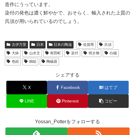
造作にうっています。
染付の発色は濃く鮮やかで、おそらく、輸入された上質の
呉須が用いられているのでしょう。
古伊万里
日本
日本の陶滋
佐賀県
呉須
大鉢
山水文
有田町
染付
焼き物
白磁
色絵
錦絵
陶磁器
シェアする
X
Facebook
はてブ
LINE
Pinterest
コピー
Yossan_Potterをフォローする