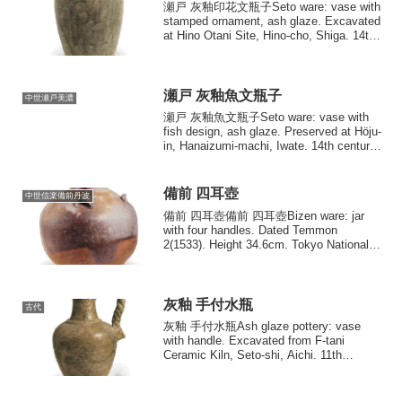
瀬戸 灰釉印花文瓶子Seto ware: vase with
stamped ornament, ash glaze. Excavated
at Hino Otani Site, Hino-cho, Shiga. 14th
century....
瀬戸 灰釉魚文瓶子
中世瀬戸美濃
瀬戸 灰釉魚文瓶子Seto ware: vase with
fish design, ash glaze. Preserved at Höju-
in, Hanaizumi-machi, Iwate. 14th century.
Height...
備前 四耳壺
中世信楽備前丹波
備前 四耳壺備前 四耳壺Bizen ware: jar
with four handles. Dated Temmon
2(1533). Height 34.6cm. Tokyo National
Museum.天文二年(1533) 銘高さ...
灰釉 手付水瓶
古代
灰釉 手付水瓶Ash glaze pottery: vase
with handle. Excavated from F-tani
Ceramic Kiln, Seto-shi, Aichi. 11th
century. Height 26...