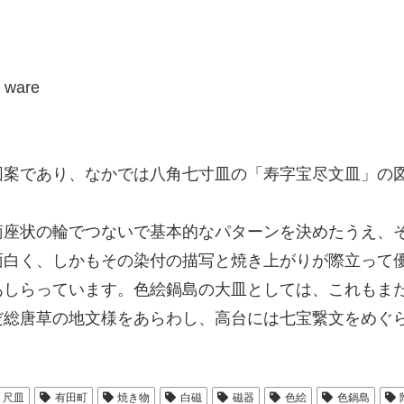
d ware
案であり、なかでは八角七寸皿の「寿字宝尽文皿」の
座状の輪でつないで基本的なパターンを決めたうえ、
面白く、しかもその染付の描写と焼き上がりが際立って
あしらっています。色絵鍋島の大皿としては、これもま
だ総唐草の地文様をあらわし、高台には七宝繋文をめぐ
尺皿
有田町
焼き物
白磁
磁器
色絵
色鍋島