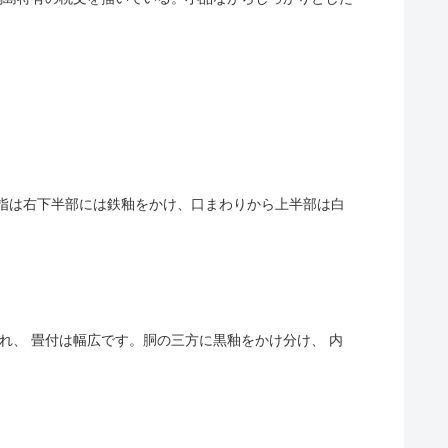
 底径9.7cm この水指は右下半部には鉄釉をかけ、口まわりから上半部は白
り出され、 畳付は幅広です。胴の三方に黒釉をかけ分け、 内