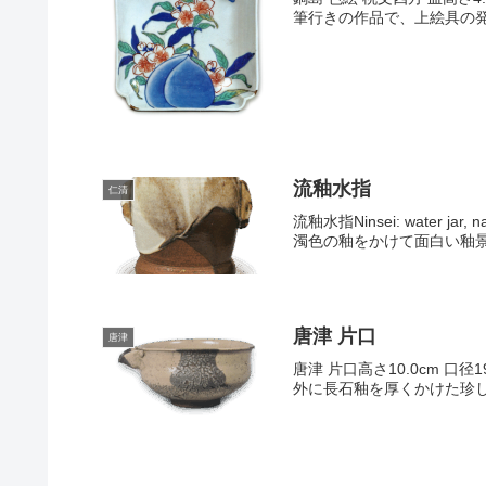
筆行きの作品で、上絵具の発
流釉水指
仁清
流釉水指Ninsei: water 
濁色の釉をかけて面白い釉景色
唐津 片口
唐津
唐津 片口高さ10.0cm 
外に長石釉を厚くかけた珍し