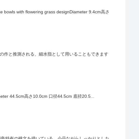
h flowering grass designDiameter 9.4cm高さ
時代末期の作と推測される、細水指として用いることもできます
iameter 44.5cm高さ10.0cm 口径44.5cm 底径20.5...
見込には鍋島特有の桃文を描いている。小品ながらしっかりとした