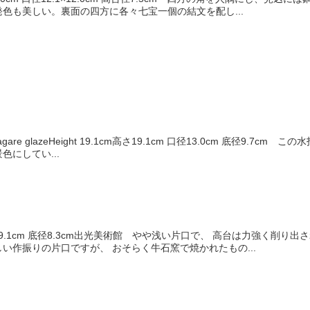
色も美しい。裏面の四方に各々七宝一個の結文を配し...
jar, nagare glazeHeight 19.1cm高さ19.1cm 口径13.0cm
にしてい...
口径19.1cm 底径8.3cm出光美術館 やや浅い片口で、 高台は力強く削
い作振りの片口ですが、 おそらく牛石窯で焼かれたもの...