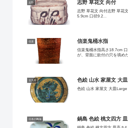
志野 草花文 向付
志野
志野 草花文 向付志野 草花文 向付志
5.9cm 口径9.2...
信楽鬼桶水指
信楽
信楽鬼桶水指高さ18.7cm
が、背面に欽付の穴を填めた
色絵 山水 家屋文 大皿
古九谷
色絵 山水 家屋文 大皿Large dish 
鍋島 色絵 桃文四方 皿
日本の陶滋
鍋島 色絵 桃文四方 皿高さ4