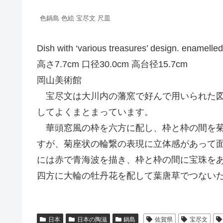
色鍋島 色絵 宝尽文 尺皿
Dish with ‘various treasures’ design. enamelle
高さ7.7cm 口径30.0cm 高台径15.7cm
岡山美術館
宝尽文は大川内の藩窯で好んで用いられた図
してよくまとまっています。
華頭窓風の枠を六方に配し、枠と枠の間を菊
すが、菊座状の輪繋の表現に立体感があって
には赤で青海波を描き、枠と枠の間に宝珠を
四方に大輪の牡丹花を配して葉唐草でつない
日本
日本の陶滋
鍋島
佐賀県
宝尽文