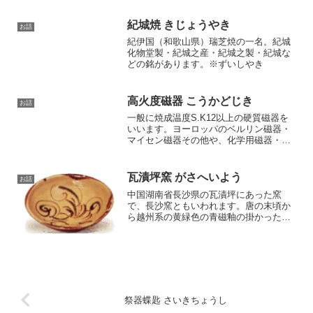
論じ得失を挙げ、ついに景延を伴って唐
津の窯業を視察させた。景延は正親町上
紀城焼 きじょうやき
お話
皇に白釉手の茶碗...
紀伊国（和歌山県）瑞芝焼の一名。紀城
化物堂製・紀城之産・紀城之製・紀城な
どの銘があります。※ずいしやき
高火度磁器 こうかどじき
お話
一般に焼成温度S.K12以上の硬質磁器を
いいます。ヨーロッパのベルリン磁器・
マイセン磁器その他や、化学用磁器・点
火栓用碍子、またはわが国の大倉陶園の
高火度磁器その他がこれに属していま
す。主としてカオリン質素地でムライト
瓦漬坪窯 がさへいよう
お話
がよく発達し、耐酸およ...
中国湖南省長沙県の瓦漬坪にあった窯
で、長沙窯ともいわれます。唐の末頃か
ら越州系の黄緑色の青磁釉の掛かった器
物を焼きましたが、単なる青磁とは異な
り釉下に酸化鉄・酸化銅による茶と緑の
斑描をもつことで知られています。筆で
簡単な花文や鳥文・斑点文を...
祭器蝶匙 さいきちょうし