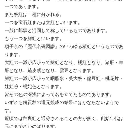
一つであります。
また祭紅は二種に分かれる。
一つを宝石紅または大紅といいます。
一般に郎窯と混同して称しているものであります。
もう一つを鮮紅といいます。
項子京の『歴代名磁図譜』のいわゆる積紅というものであ
ります。
大紅の一派が広がって抹紅となり、橘紅となり、猪肝・羊
肝となり、茄皮紫となり、雲豆となります。
鮮紅の一派が広がって咽脂水・美大祭・侃豆紅・桃花片・
娃娃瞼・楊妃色となります。
皆その色の深浅によって名を立てたものであります。
いずれも銅質釉の還元焼成の結果にほかならないようで
す。
近頃では釉裏紅と通称されることの方が多く、創始年代は
元にまでさかのぼります。