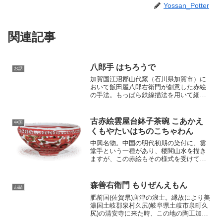
Yossan_Potter
関連記事
八郎手 はちろうで
お話
加賀国江沼郡山代窯（石川県加賀市）に
おいて飯田屋八郎右衛門が創意した赤絵
の手法。もっぱら鉄線描法を用いて細密
な図様を描き、これに金彩を交わしえた
一種の金欄手で、特に後年には純然たる
白磁を用い、赤彩も十分に精良なものを
古赤絵雲屋台鉢子茶碗 こあかえ
中国
用いて、金色も二度窯で仕...
くもやたいはちのこちゃわん
中興名物。中国の明代初期の染付に、雲
堂手という一種があり、楼閣山水を描き
ますが、この赤絵もその様式を受けてい
ますので、明代中期頃の焼成と考えられ
ます。ふつう古赤絵といえば、弘治・正
徳年間1488-1522の作品をさしています
森善右衛門 もりぜんえもん
お話
が、この一碗はそ...
肥前国(佐賀県)唐津の浪士。縁故により美
濃国土岐郡泉村久尻(岐阜県土岐市泉町久
尻)の清安寺に来た時、この地の陶工加藤
四郎右衛門景延の陶窯を見てその技術を