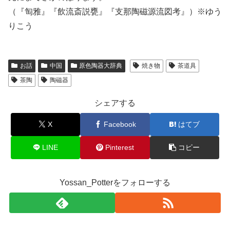
（『匋雅』『飲流斎説甕』『支那陶磁源流図考』）※ゆう
りこう
お話
中国
原色陶器大辞典
焼き物
茶道具
茶陶
陶磁器
シェアする
X
Facebook
はてブ
LINE
Pinterest
コピー
Yossan_Potterをフォローする