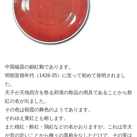
中国磁器の銅紅釉であります。
明朝宣徳年代（1426-35）に至って初めて発明されまし
た。
天子が天地四方を祭る郊壇の祭品の用具であることから祭
紅の名が出ました。
その色は朝霞の舞色のようであります。
それゆえ黄紅とも称します。
また積紅・酔紅・鶏紅などの名かおりますが、これは市大
が音の近いことから種々の異称をなしただけで、その実は