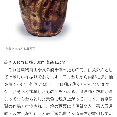
伊賀肩衝茶入 銘五月雨
高さ8.4cm 口径3.8cm 底径4.2cm
これは唐物肩衝茶入の姿を倣ったもので、伊賀茶入とし
ては珍しい作振りであります。口まわりから内部に瀬戸釉
を薄くかけ、外側:こはビードロ釉が薄くかかっています
が、おそらく施釉したものと思われる。瀬戸釉と灰釉が混
じってむらわらとした景色に焼き上がっています。藤堂伊
賀の作品と推測される。箱の蓋裏に「伊賀やき 茶入五月
雨ト云左（花押）」と表千家九世了々斎宗左が書付してい