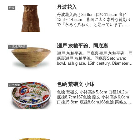
丹波花入
丹波
丹波花入高さ25.8cm 口径11.5cm 底径
13.8～14.5cm 背面に太く素朴な箆彫り
で「永ろく八ねん」と彫っています。紐
作りのざんぐりとした姿は時代の気分を
よくあらわしていますが、室町時代末期
の丹波焼としては他に例を見ません。口
部...
瀬戸 灰釉平碗、同底裏
中世瀬戸美濃
瀬戸 灰釉平碗、同底裏瀬戸 灰釉平碗、同
底裏瀬戸 灰釉平碗、同底裏Seto ware:
bowl, ash glaze. 15th century. Diameter
21.4-24.2cm. Aichi Prefectural Ceram...
色絵 荒磯文 小鉢
古伊万里
色絵 荒磯文 小鉢高さ5.3cm 口径14.2㎝
底径8.7cm167色絵 龍文 小鉢高さ6.0cm
口径15.8cm 底径8.6cm168色絵 蹊略文 四
方入隅 向付高さ6.6cm 口径9.3×9.3cm 底
径5.7×5.7cm169色絵...