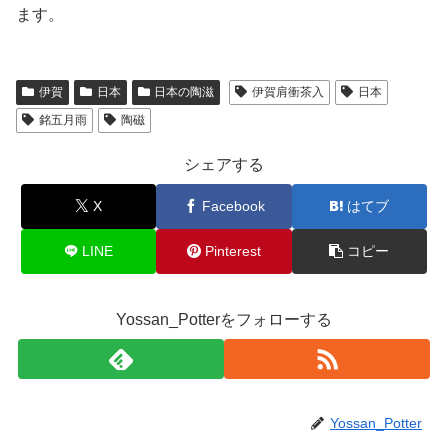
ます。
伊賀
日本
日本の陶滋
伊賀肩衝茶入
日本
銘五月雨
陶磁
シェアする
X
Facebook
はてブ
LINE
Pinterest
コピー
Yossan_Potterをフォローする
Yossan_Potter