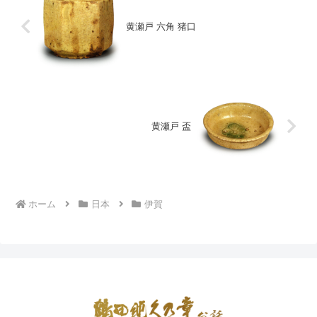
黄瀬戸 六角 猪口
黄瀬戸 盃
ホーム
日本
伊賀