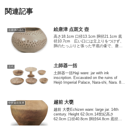
関連記事
絵唐津 点斑文 壺
古唐津の流れ
高さ18.1cm 口径13.1cm 胴径21.1cm 底
径10.7cm 広い口には立上りをつけず、
胴のたっぶりと張った平底の壷で、唐津
には珍しい器形である。 しかも胴には
点斑文を上下に帯状にめぐらすなど、無
造作なおもしろ […]
土師器一括
古代
土師器一括Haji ware: jar with ink
inscription. Excavated on the ruins of
Heijō Imperial Palace, Nara-shi, Nara. 8th
century. ...
越前 大甕
中世越前珠洲
越前 大甕Echizen ware: large jar. 14th
century. Height 62.0cm.14世紀高さ
62.0cm 口径40.8cm 胴径64.8cm 底径
17.4cm 元亨三年銘大甕とともによく形
をとどめた数少な...